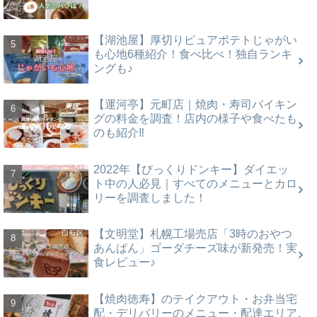
【湖池屋】厚切りピュアポテトじゃがい
も心地6種紹介！食べ比べ！独自ランキ
ングも♪
【運河亭】元町店｜焼肉・寿司バイキン
グの料金を調査！店内の様子や食べたも
のも紹介‼
2022年【びっくりドンキー】ダイエッ
ト中の人必見｜すべてのメニューとカロ
リーを調査しました！
【文明堂】札幌工場売店「3時のおやつ
あんぱん」ゴーダチーズ味が新発売！実
食レビュー♪
【焼肉徳寿】のテイクアウト・お弁当宅
配・デリバリーのメニュー・配達エリア