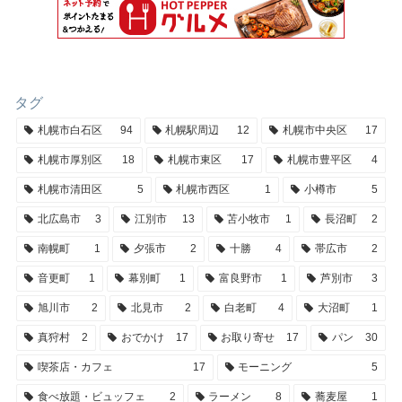
タグ
札幌市白石区
94
札幌駅周辺
12
札幌市中央区
17
札幌市厚別区
18
札幌市東区
17
札幌市豊平区
4
札幌市清田区
5
札幌市西区
1
小樽市
5
北広島市
3
江別市
13
苫小牧市
1
長沼町
2
南幌町
1
夕張市
2
十勝
4
帯広市
2
音更町
1
幕別町
1
富良野市
1
芦別市
3
旭川市
2
北見市
2
白老町
4
大沼町
1
真狩村
2
おでかけ
17
お取り寄せ
17
パン
30
喫茶店・カフェ
17
モーニング
5
食べ放題・ビュッフェ
2
ラーメン
8
蕎麦屋
1