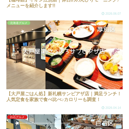
メニューを紹介します!!
2026.06.07
北海道グルメ
【大戸屋ごはん処】新札幌サンピアザ店｜満足ランチ！
人気定食を家族で食べ比べ♪カロリーも調査！
2026.04.14
白石グルメ