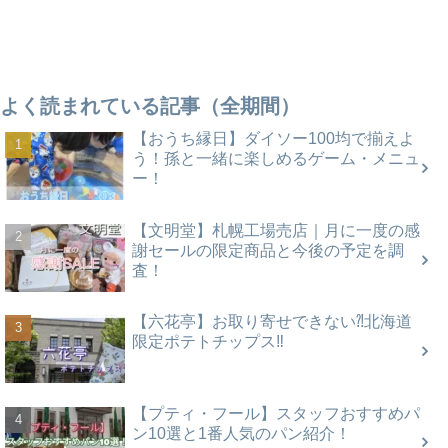
よく読まれている記事（全期間）
【おうち縁日】ダイソー100均で揃えよ
う！孫と一緒に楽しめるゲーム・メニュ
ー！
【文明堂】札幌工場売店｜月に一度の感
謝セールの限定商品と今後の予定を調
査！
【六花亭】お取り寄せできない⁈北海道
限定ポテトチップス‼
【プティ・フール】スタッフおすすめパ
ン10選と1番人気のパン紹介！