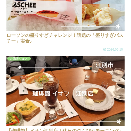
ローソンの盛りすぎチャレンジ！話題の「盛りすぎバス
チー」実食♪
2026.06.10
北海道グルメ
【珈琲館】イオン江別店｜休日ののんびりモーニング♪