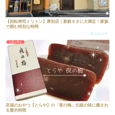
【回転寿司トリトン】厚別店｜新鮮ネタに大満足！家族
で囲む特別な時間
2026.03.01
お取り寄せ
至福のおやつ【とらや】の「夜の梅」伝統の味に癒され
る贅沢時間