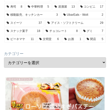
寿司
8
中華料理
5
居酒屋
13
コンビニ
17
移動販売、キッチンカー
3
UbarEats・Wolt
2
スイーツ
37
アイス・ソフトクリーム
29
スナック菓子
18
チョコレート
8
グミ
7
ビーネマヤ
11
文明堂
6
お酒
1
閉店
5
カテゴリー
スイーツ＆ドリンク