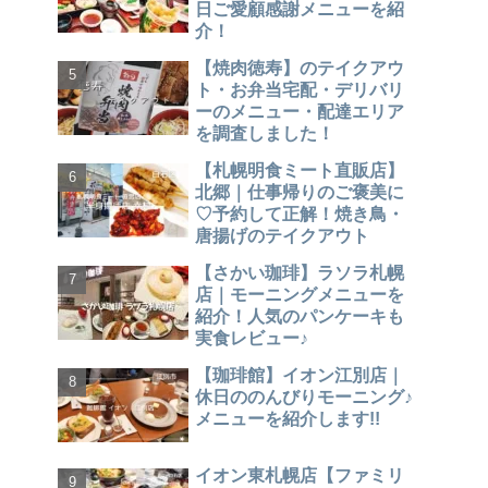
日ご愛顧感謝メニューを紹
介！
【焼肉徳寿】のテイクアウ
ト・お弁当宅配・デリバリ
ーのメニュー・配達エリア
を調査しました！
【札幌明食ミート直販店】
北郷｜仕事帰りのご褒美に
♡予約して正解！焼き鳥・
唐揚げのテイクアウト
【さかい珈琲】ラソラ札幌
店｜モーニングメニューを
紹介！人気のパンケーキも
実食レビュー♪
【珈琲館】イオン江別店｜
休日ののんびりモーニング♪
メニューを紹介します!!
イオン東札幌店【ファミリ