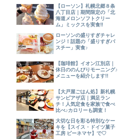
【ローソン】札幌北郷８条
八丁目店｜期間限定の「北
海道メロンソフトクリー
ム」ミックスを実食‼
ローソンの盛りすぎチャレ
ンジ！話題の「盛りすぎバ
スチー」実食♪
【珈琲館】イオン江別店｜
休日ののんびりモーニング♪
メニューを紹介します!!
【大戸屋ごはん処】新札幌
サンピアザ店｜満足ラン
チ！人気定食を家族で食べ
比べ♪カロリーも調査！
大切な日を彩る特別なケー
キを【スイス・ドイツ菓子
工房 ビーネマヤ】で♡