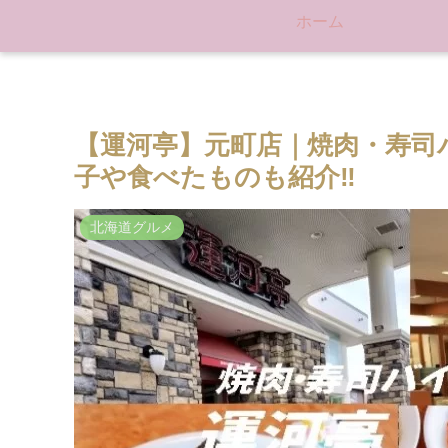
ホーム
【運河亭】元町店｜焼肉・寿司
子や食べたものも紹介‼
北海道グルメ