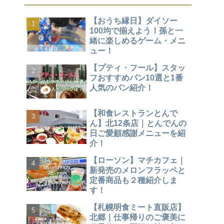
【おうち縁日】ダイソー
100均で揃えよう！孫と一
緒に楽しめるゲーム・メニ
ュー！
【プティ・フール】スタッ
フおすすめパン10選と1番
人気のパン紹介！
【和食レストランとんで
ん】北12条店｜とんでんの
日ご愛顧感謝メニューを紹
介！
【ローソン】マチカフェ｜
新発売のメロンフラッペと
定番商品も２種紹介しま
す！
【札幌明食ミート直販店】
北郷｜仕事帰りのご褒美に