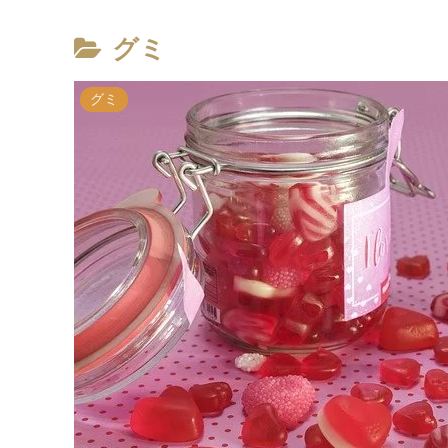
グミ
グミ