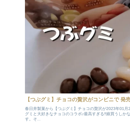
【つぶグミ】チョコの贅沢がコンビニで 発
春日井製菓から【つぶグミ】チョコの贅沢が2023年01月
グミと大好きなチョコのコラボ♪最高すぎる‼娘買うしか
す。そ...