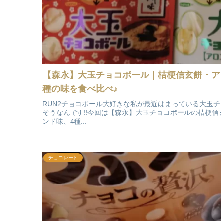
【森永】大玉チョコボール｜桔梗信玄餅・ア
種の味を食べ比べ♪
RUN2チョコボール大好きな私が最近はまっている大玉チ
そうなんです‼今回は【森永】大玉チョコボールの桔梗信
ンド味、4種...
チョコレート