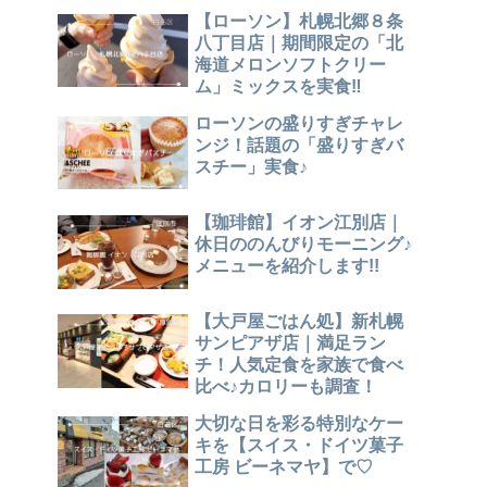
【ローソン】札幌北郷８条
八丁目店｜期間限定の「北
海道メロンソフトクリー
ム」ミックスを実食‼
ローソンの盛りすぎチャレ
ンジ！話題の「盛りすぎバ
スチー」実食♪
【珈琲館】イオン江別店｜
休日ののんびりモーニング♪
メニューを紹介します!!
【大戸屋ごはん処】新札幌
サンピアザ店｜満足ラン
チ！人気定食を家族で食べ
比べ♪カロリーも調査！
大切な日を彩る特別なケー
キを【スイス・ドイツ菓子
工房 ビーネマヤ】で♡