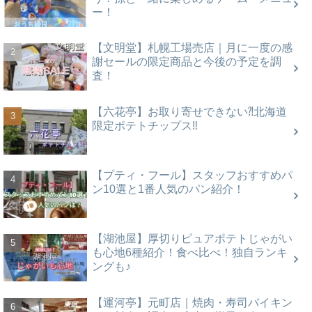
ー！
【文明堂】札幌工場売店｜月に一度の感
謝セールの限定商品と今後の予定を調
査！
【六花亭】お取り寄せできない⁈北海道
限定ポテトチップス‼
【プティ・フール】スタッフおすすめパ
ン10選と1番人気のパン紹介！
【湖池屋】厚切りピュアポテトじゃがい
も心地6種紹介！食べ比べ！独自ランキ
ングも♪
【運河亭】元町店｜焼肉・寿司バイキン