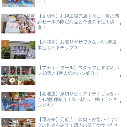
ー！
【文明堂】札幌工場売店｜月に一度の感
謝セールの限定商品と今後の予定を調
査！
【六花亭】お取り寄せできない⁈北海道
限定ポテトチップス‼
【プティ・フール】スタッフおすすめパ
ン10選と1番人気のパン紹介！
【湖池屋】厚切りピュアポテトじゃがい
も心地6種紹介！食べ比べ！独自ランキ
ングも♪
【運河亭】元町店｜焼肉・寿司バイキン
グの料金を調査！店内の様子や食べたも