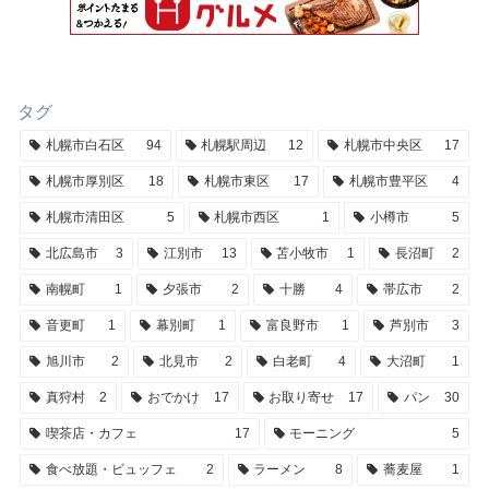
タグ
札幌市白石区
94
札幌駅周辺
12
札幌市中央区
17
札幌市厚別区
18
札幌市東区
17
札幌市豊平区
4
札幌市清田区
5
札幌市西区
1
小樽市
5
北広島市
3
江別市
13
苫小牧市
1
長沼町
2
南幌町
1
夕張市
2
十勝
4
帯広市
2
音更町
1
幕別町
1
富良野市
1
芦別市
3
旭川市
2
北見市
2
白老町
4
大沼町
1
真狩村
2
おでかけ
17
お取り寄せ
17
パン
30
喫茶店・カフェ
17
モーニング
5
食べ放題・ビュッフェ
2
ラーメン
8
蕎麦屋
1