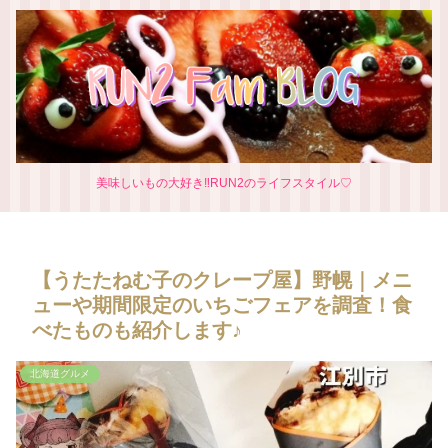
美味しいもの大好き‼RUN2のライフスタイル♡
【うたたねむ子のクレープ屋】野幌｜メニ
ューや期間限定のいちごフェアを調査！食
べたものも紹介します♪
北海道グルメ