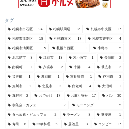
タグ
札幌市白石区
94
札幌駅周辺
12
札幌市中央区
17
札幌市厚別区
18
札幌市東区
17
札幌市豊平区
4
札幌市清田区
5
札幌市西区
1
小樽市
5
北広島市
3
江別市
13
苫小牧市
1
長沼町
2
南幌町
1
夕張市
2
十勝
4
帯広市
2
音更町
1
幕別町
1
富良野市
1
芦別市
3
旭川市
2
北見市
2
白老町
4
大沼町
1
真狩村
2
おでかけ
17
お取り寄せ
17
パン
30
喫茶店・カフェ
17
モーニング
5
食べ放題・ビュッフェ
2
ラーメン
8
蕎麦屋
1
寿司
8
中華料理
5
居酒屋
13
コンビニ
17