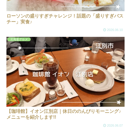
ローソンの盛りすぎチャレンジ！話題の「盛りすぎバス
チー」実食♪
2026.06.10
北海道グルメ
【珈琲館】イオン江別店｜休日ののんびりモーニング♪
メニューを紹介します!!
2026.06.07