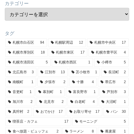
カテゴリー
タグ
札幌市白石区
94
札幌駅周辺
12
札幌市中央区
17
札幌市厚別区
18
札幌市東区
17
札幌市豊平区
4
札幌市清田区
5
札幌市西区
1
小樽市
5
北広島市
3
江別市
13
苫小牧市
1
長沼町
2
南幌町
1
夕張市
2
十勝
4
帯広市
2
音更町
1
幕別町
1
富良野市
1
芦別市
3
旭川市
2
北見市
2
白老町
4
大沼町
1
真狩村
2
おでかけ
17
お取り寄せ
17
パン
30
喫茶店・カフェ
17
モーニング
5
食べ放題・ビュッフェ
2
ラーメン
8
蕎麦屋
1