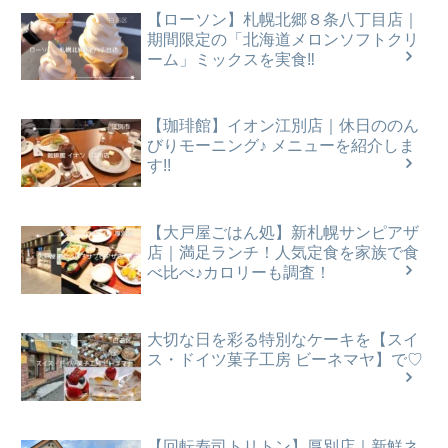
【ローソン】札幌北郷８条八丁目店｜
期間限定の「北海道メロンソフトクリ
ーム」ミックスを実食‼
【珈琲館】イオン江別店｜休日ののん
びりモーニング♪ メニューを紹介しま
す!!
【大戸屋ごはん処】新札幌サンピアザ
店｜満足ランチ！人気定食を家族で食
べ比べ♪カロリーも調査！
大切な日を彩る特別なケーキを【スイ
ス・ドイツ菓子工房 ビーネマヤ】で♡
【回転寿司トリトン】厚別店｜新鮮ネ