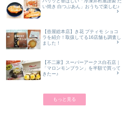
パリッと香ばしい「冷凍井村屋謹製 た
い焼き 白つぶあん」おうちで楽しむ♪
【壺屋総本店】き花 プティモ ショコ
ラを紹介！取扱してる16店舗も調査し
ました！
【不二家】スーパーアークス白石店｜
「マロンモンブラン」を半額で買って
きたー♪
もっと見る