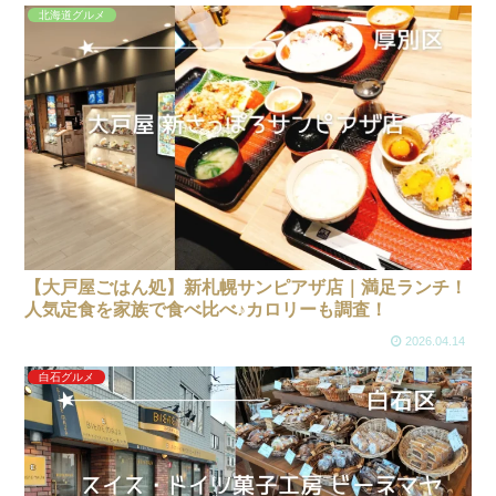
北海道グルメ
【大戸屋ごはん処】新札幌サンピアザ店｜満足ランチ！
人気定食を家族で食べ比べ♪カロリーも調査！
2026.04.14
白石グルメ