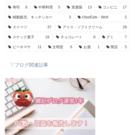
寿司
8
中華料理
5
居酒屋
13
コンビニ
17
移動販売、キッチンカー
3
UbarEats・Wolt
2
スイーツ
37
アイス・ソフトクリーム
29
スナック菓子
18
チョコレート
8
グミ
7
ビーネマヤ
11
文明堂
6
お酒
1
閉店
5
▽ブログ関連記事