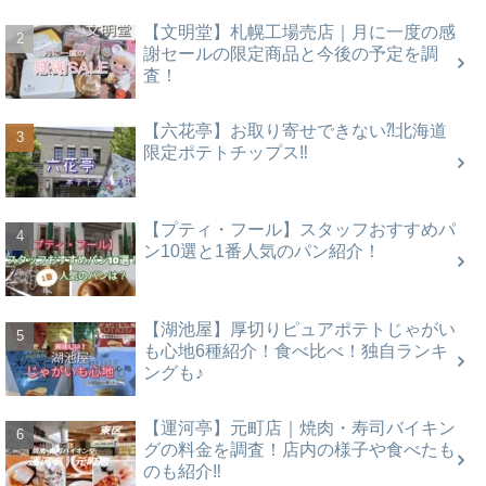
【文明堂】札幌工場売店｜月に一度の感
謝セールの限定商品と今後の予定を調
査！
【六花亭】お取り寄せできない⁈北海道
限定ポテトチップス‼
【プティ・フール】スタッフおすすめパ
ン10選と1番人気のパン紹介！
【湖池屋】厚切りピュアポテトじゃがい
も心地6種紹介！食べ比べ！独自ランキ
ングも♪
【運河亭】元町店｜焼肉・寿司バイキン
グの料金を調査！店内の様子や食べたも
のも紹介‼