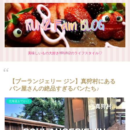
美味しいもの大好き‼RUN2のライフスタイル♡
【ブーランジェリー ジン】真狩村にある
パン屋さんの絶品すぎるパンたち♪
北海道おでかけ