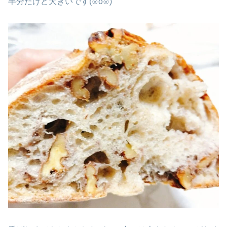
半分だけど大きいです(⊙o⊙)