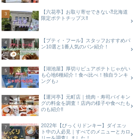
【六花亭】お取り寄せできない⁈北海道
限定ポテトチップス‼
【プティ・フール】スタッフおすすめパ
ン10選と1番人気のパン紹介！
【湖池屋】厚切りピュアポテトじゃがい
も心地6種紹介！食べ比べ！独自ランキ
ングも♪
【運河亭】元町店｜焼肉・寿司バイキン
グの料金を調査！店内の様子や食べたも
のも紹介‼
2022年【びっくりドンキー】ダイエッ
ト中の人必見｜すべてのメニューとカロ
リーを調査しました！