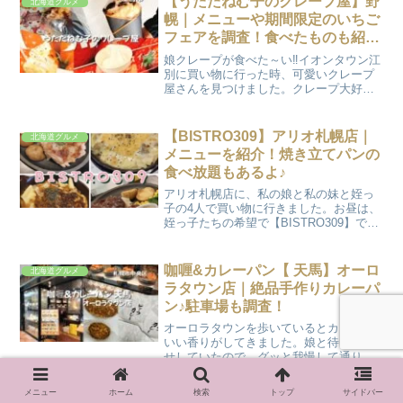
【うたたねむ子のクレープ屋】野
北海道グルメ
せ」したい「高級ご...
幌｜メニューや期間限定のいちご
フェアを調査！食べたものも紹介
します♪
娘クレープが食べた～い‼イオンタウン江
別に買い物に行った時、可愛いクレープ
屋さんを見つけました。クレープ大好き
なうちの娘、もちろん買いますよねヾ
(≧▽≦*)o今回は江別市野幌のイオンタウ
ン江別1Fにある【うたたねむ子のクレー
【BISTRO309】アリオ札幌店｜
北海道グルメ
プ屋】のメニュー...
メニューを紹介！焼き立てパンの
食べ放題もあるよ♪
アリオ札幌店に、私の娘と私の妹と姪っ
子の4人で買い物に行きました。お昼は、
姪っ子たちの希望で【BISTRO309】で食
事をすることにしました。
【BISTRO309】アリオ札幌店のメニュー
や私たちが食べたものを紹介します。
咖喱&カレーパン【 天馬】オーロ
北海道グルメ
【BISTRO309...
ラタウン店｜絶品手作りカレーパ
ン♪駐車場も調査！
オーロラタウンを歩いているとカレーの
いい香りがしてきました。娘と待ち合わ
せしていたので、グッと我慢して通り過
ぎました^^;帰りにまた通ると、やっぱり
カレーのいい香り(≧∇≦)ﾉRUN2美味しそう
メニュー
ホーム
検索
トップ
サイドバー
な香りだね！娘【天馬】のカレーの香り