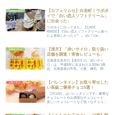
【カフェリムセ】白老町｜ウポポ
北海道グルメ
イで「白い恋人ソフトクリーム」
に出会った♪
ウポポイに行ってきた。【CAFE
RIMSE】で白い恋人ソフトクリーム食べ
たよ美味しかった☆*: .｡. o(≧▽≦)o
.｡.:*☆※2024年8月に訪問しています。記
事内の価格などは、その時のものです。
白い恋人ソフトクリームウポポイの入...
【清月】「赤いサイロ」取り扱い
北海道グルメ
店舗を調査！実食レビューも♪
北海道北見市の【清月】の「赤いサイ
ロ」は、平成8年に生まれた人気No.1商
品、北海道産の牛乳、小麦、練乳、卵を
使った北の大地の恵みがつまったチーズ
ケーキです。平成30年に開催された平昌
五輪のカーリング女子日本代表「LOCO
【バレンタイン】お取り寄せした
お取り寄せ
SOLARE（L...
い高級ご褒美チョコ5選！
「2月14日」はバレンタインです。豪華な
チョコレートやお洒落なチョコレート、
楽しいチョコレートなど色々なチョコレ
ートが店頭に並びます。見ているだけで
も楽しい気分になりますよね♪そこで今回
は、バレンタインに贈りたい「お取り寄