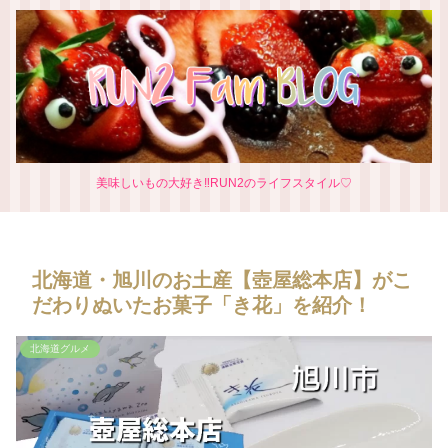
美味しいもの大好き‼RUN2のライフスタイル♡
北海道・旭川のお土産【壺屋総本店】がこ
だわりぬいたお菓子「き花」を紹介！
北海道グルメ