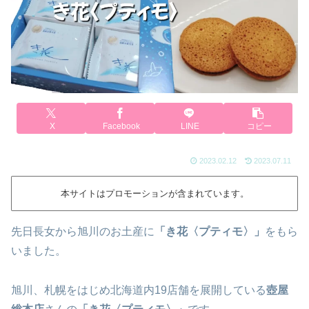
X
Facebook
LINE
コピー
2023.02.12
2023.07.11
本サイトはプロモーションが含まれています。
先日長女から旭川のお土産に
「き花〈
プティモ
〉」
をもら
いました。
旭川、札幌をはじめ北海道内19店舗を展開している
壺屋