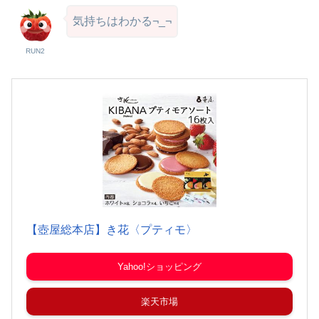
気持ちはわかる¬_¬
RUN2
【壺屋総本店】き花〈プティモ〉
Yahoo!ショッピング
楽天市場