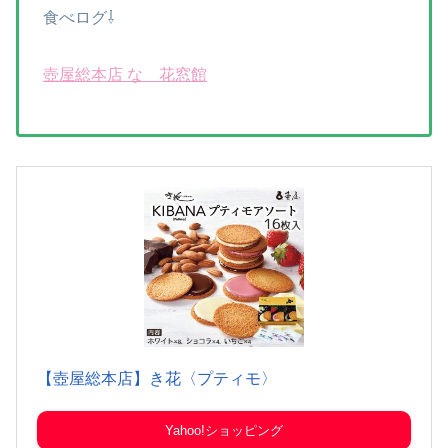
食べログ⇩
壺屋総本店 なゝ花窓館
【壺屋総本店】き花〈プティモ〉
Yahoo!ショッピング