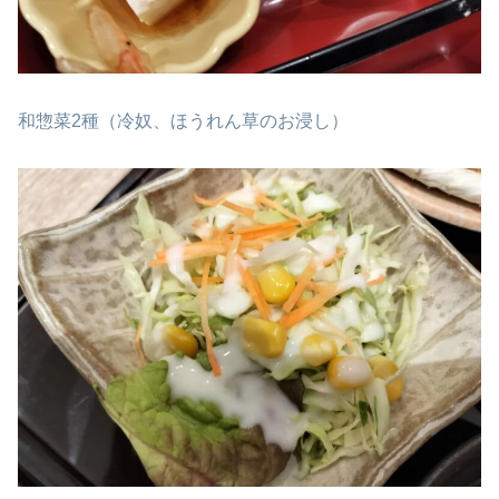
和惣菜2種（冷奴、ほうれん草のお浸し）