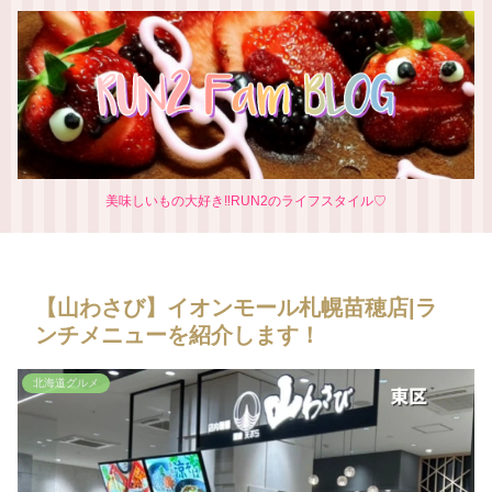
美味しいもの大好き‼RUN2のライフスタイル♡
【山わさび】イオンモール札幌苗穂店|ラ
ンチメニューを紹介します！
北海道グルメ