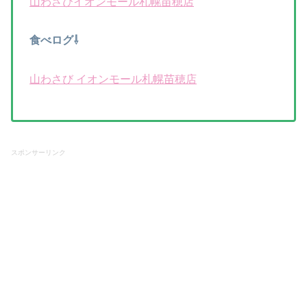
山わさびイオンモール札幌苗穂店
食べログ⇩
山わさび イオンモール札幌苗穂店
スポンサーリンク