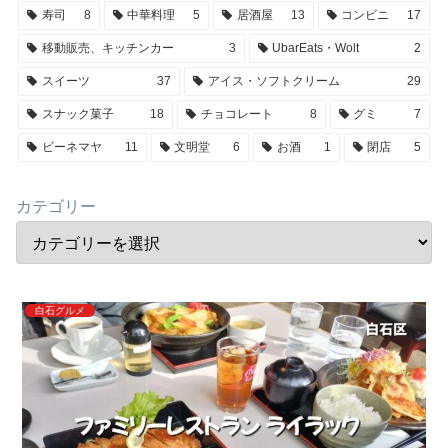
寿司
8
中華料理
5
居酒屋
13
コンビニ
17
移動販売、キッチンカー
3
UbarEats・Wolt
2
スイーツ
37
アイス・ソフトクリーム
29
スナック菓子
18
チョコレート
8
グミ
7
ビーネマヤ
11
文明堂
6
お酒
1
閉店
5
カテゴリー
白石グルメ