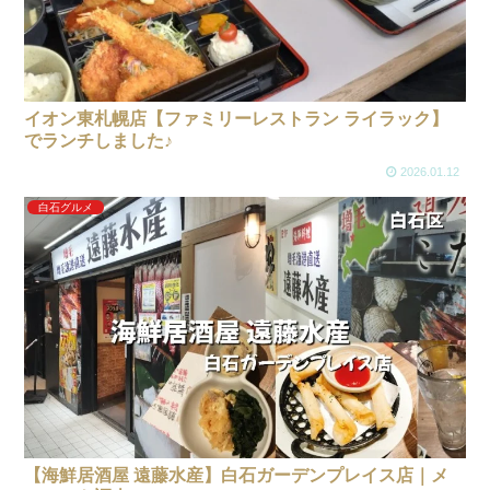
イオン東札幌店【ファミリーレストラン ライラック】
でランチしました♪
2026.01.12
白石グルメ
【海鮮居酒屋 遠藤水産】白石ガーデンプレイス店｜メ