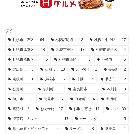
タグ
札幌市白石区
94
札幌駅周辺
12
札幌市中央区
17
札幌市厚別区
18
札幌市東区
17
札幌市豊平区
4
札幌市清田区
5
札幌市西区
1
小樽市
5
北広島市
3
江別市
13
苫小牧市
1
長沼町
2
南幌町
1
夕張市
2
十勝
4
帯広市
2
音更町
1
幕別町
1
富良野市
1
芦別市
3
旭川市
2
北見市
2
白老町
4
大沼町
1
真狩村
2
おでかけ
17
お取り寄せ
17
パン
30
喫茶店・カフェ
17
モーニング
5
食べ放題・ビュッフェ
2
ラーメン
8
蕎麦屋
1