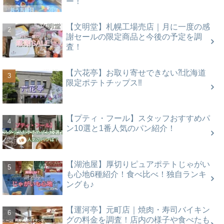
ー！
【文明堂】札幌工場売店｜月に一度の感
謝セールの限定商品と今後の予定を調
査！
【六花亭】お取り寄せできない⁈北海道
限定ポテトチップス‼
【プティ・フール】スタッフおすすめパ
ン10選と1番人気のパン紹介！
【湖池屋】厚切りピュアポテトじゃがい
も心地6種紹介！食べ比べ！独自ランキ
ングも♪
【運河亭】元町店｜焼肉・寿司バイキン
グの料金を調査！店内の様子や食べたも