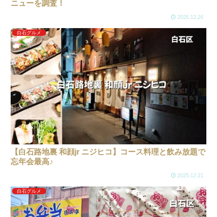
ニューを調査！
2025.12.26
白石グルメ
【白石路地裏 和顔jr ニジヒコ】コース料理と飲み放題で
忘年会最高♪
2025.12.21
白石グルメ