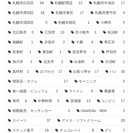
札幌市白石区
94
札幌駅周辺
12
札幌市中央区
17
札幌市厚別区
18
札幌市東区
17
札幌市豊平区
4
札幌市清田区
5
札幌市西区
1
小樽市
5
北広島市
3
江別市
13
苫小牧市
1
長沼町
2
南幌町
1
夕張市
2
十勝
4
帯広市
2
音更町
1
幕別町
1
富良野市
1
芦別市
3
旭川市
2
北見市
2
白老町
4
大沼町
1
真狩村
2
おでかけ
17
お取り寄せ
17
パン
30
喫茶店・カフェ
17
モーニング
5
食べ放題・ビュッフェ
2
ラーメン
8
蕎麦屋
1
寿司
8
中華料理
5
居酒屋
13
コンビニ
17
移動販売、キッチンカー
3
UbarEats・Wolt
2
スイーツ
37
アイス・ソフトクリーム
29
スナック菓子
18
チョコレート
8
グミ
7