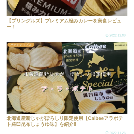
【プリングルズ】プレミアム極みカレーを実食レビュ
ー！
2022.12.08
ポテトチップス
北海道産新じゃがぽろしり限定使用【Calbeeアラポテ
ト羅臼昆布しょうゆ味】を紹介‼
2022.11.23