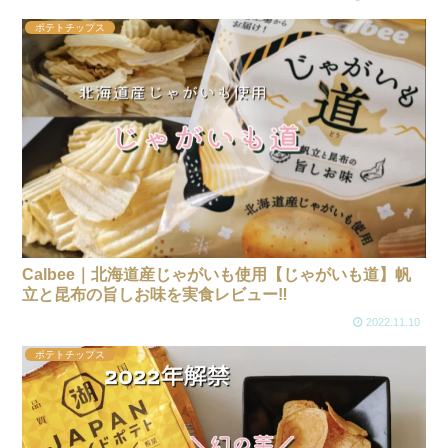
ポテトチップス
Calbee｜北海道産じゃがいも使用【じゃがいも道】帆
立と昆布の旨しお味を実食レビュー‼
2022.11.10
ポテトチップス