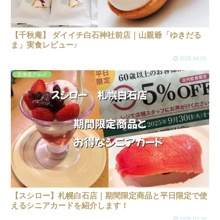
【千秋庵】 ダイイチ白石神社前店｜山親爺「ゆきだる
ま」実食レビュー♪
2025.04.01
北海道グルメ
【スシロー】札幌白石店｜期間限定商品と平日限定で使
えるシニアカードを紹介します！
2025.03.26