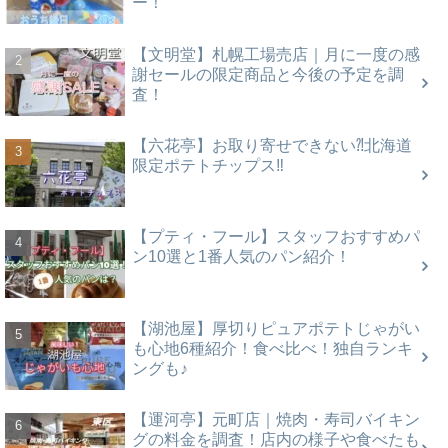
ー！
【文明堂】札幌工場売店｜月に一度の感
謝セールの限定商品と今後の予定を調
査！
【六花亭】お取り寄せできない⁈北海道
限定ポテトチップス‼
【プティ・フール】スタッフおすすめパ
ン10選と1番人気のパン紹介！
【湖池屋】厚切りピュアポテトじゃがい
も心地6種紹介！食べ比べ！独自ランキ
ングも♪
【運河亭】元町店｜焼肉・寿司バイキン
グの料金を調査！店内の様子や食べたも