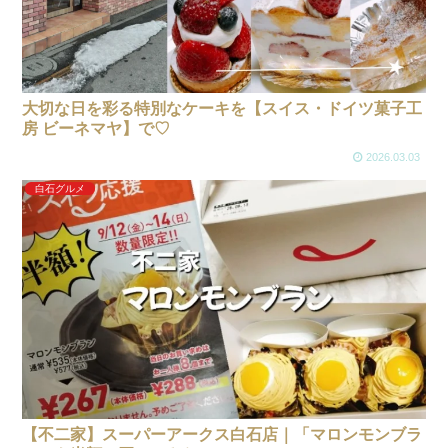
大切な日を彩る特別なケーキを【スイス・ドイツ菓子工
房 ビーネマヤ】で♡
2026.03.03
白石グルメ
【不二家】スーパーアークス白石店｜「マロンモンブラ