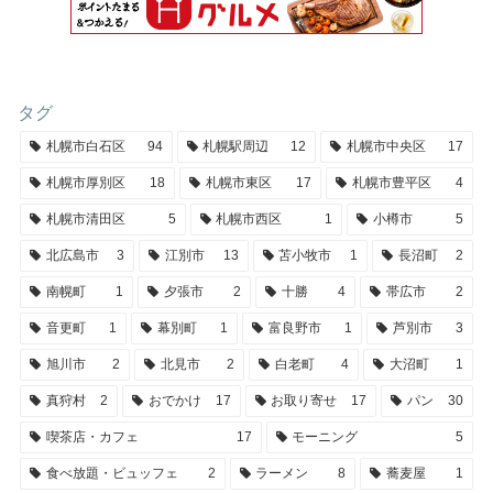
タグ
札幌市白石区
94
札幌駅周辺
12
札幌市中央区
17
札幌市厚別区
18
札幌市東区
17
札幌市豊平区
4
札幌市清田区
5
札幌市西区
1
小樽市
5
北広島市
3
江別市
13
苫小牧市
1
長沼町
2
南幌町
1
夕張市
2
十勝
4
帯広市
2
音更町
1
幕別町
1
富良野市
1
芦別市
3
旭川市
2
北見市
2
白老町
4
大沼町
1
真狩村
2
おでかけ
17
お取り寄せ
17
パン
30
喫茶店・カフェ
17
モーニング
5
食べ放題・ビュッフェ
2
ラーメン
8
蕎麦屋
1