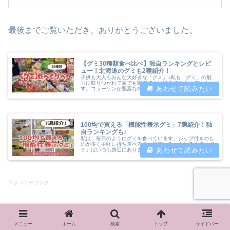
最後までご覧いただき、ありがとうございました。
【グミ30種類食べ比べ】独自ランキングとレビ
ュー！北海道のグミも2種紹介！
子供も大人もみんな大好きな「グミ」♪私も「グミ」の魅
力に取りつかれて家でも職場でも外出先でも食べていま
す。コラーゲンが豊富なのも嬉しいですよね♪でも、私が
子供のころには「グミ」は、なかったような気がします。
調べてみると日本で最初のグミは、１...
100均で買える「機能性表示グミ」7選紹介！独
自ランキングも♪
私は、毎日のようにグミを食べています。ジップ付きのも
のが多く手軽に持ち運べるのと気軽に食べられるので「グ
ミ」はいつも身近にあります。おすすめの記事↓↓↓コラー
ゲンが入っているグミも多いですね！どうせ毎日食べるな
ら体にいいものが入っているほう...
スポンサーリンク
メニュー
ホーム
検索
トップ
サイドバー