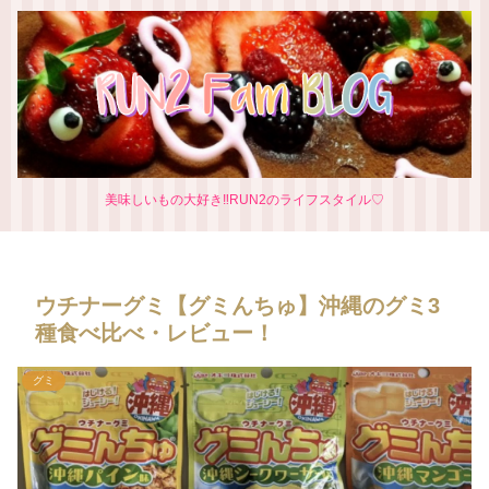
美味しいもの大好き‼RUN2のライフスタイル♡
ウチナーグミ【グミんちゅ】沖縄のグミ3
種食べ比べ・レビュー！
グミ