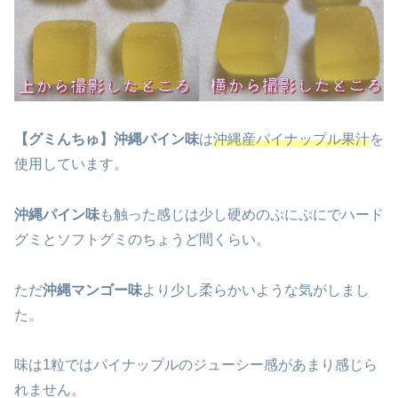
【グミんちゅ】沖縄パイン味
は
沖縄産パイナップル果汁
を
使用しています。
沖縄パイン味
も触った感じは少し硬めのぷにぷにでハード
グミとソフトグミのちょうど間くらい。
ただ
沖縄マンゴー味
より少し柔らかいような気がしまし
た。
味は1粒ではパイナップルのジューシー感があまり感じら
れません。