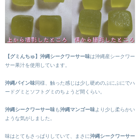
【グミんちゅ】沖縄シークワーサー味
は沖縄産シークワー
サー果汁を使用しています。
沖縄パイン味
同様、触った感じは少し硬めのぷにぷにでハ
ードグミとソフトグミのちょうど間くらい。
沖縄シークワーサー味
も
沖縄マンゴー味
より少し柔らかい
ような気がしました。
味はとてもさっぱりしていて、まさに
沖縄シークワーサー