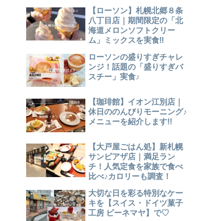
【ローソン】札幌北郷８条
八丁目店｜期間限定の「北
海道メロンソフトクリー
ム」ミックスを実食‼
ローソンの盛りすぎチャレ
ンジ！話題の「盛りすぎバ
スチー」実食♪
【珈琲館】イオン江別店｜
休日ののんびりモーニング♪
メニューを紹介します!!
【大戸屋ごはん処】新札幌
サンピアザ店｜満足ラン
チ！人気定食を家族で食べ
比べ♪カロリーも調査！
大切な日を彩る特別なケー
キを【スイス・ドイツ菓子
工房 ビーネマヤ】で♡