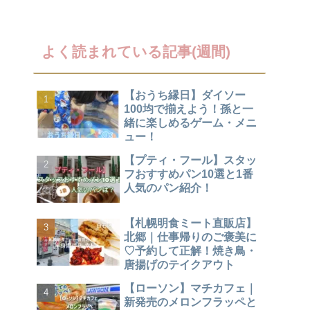
よく読まれている記事(週間)
【おうち縁日】ダイソー
100均で揃えよう！孫と一
緒に楽しめるゲーム・メニ
ュー！
【プティ・フール】スタッ
フおすすめパン10選と1番
人気のパン紹介！
【札幌明食ミート直販店】
北郷｜仕事帰りのご褒美に
♡予約して正解！焼き鳥・
唐揚げのテイクアウト
【ローソン】マチカフェ｜
新発売のメロンフラッペと