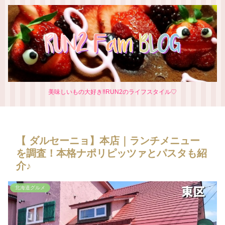
美味しいもの大好き‼RUN2のライフスタイル♡
【 ダルセーニョ】本店｜ランチメニュー
を調査！本格ナポリピッツァとパスタも紹
介♪
北海道グルメ