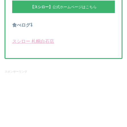
【スシロー】
公式ホームページはこちら
食べログ⇩
スシロー 札幌白石店
スポンサーリンク