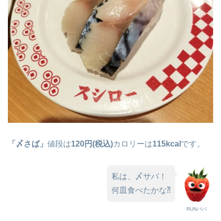
「〆さば」
値段は
120円(税込)
カロリーは
115kcal
です。
私は、〆サバ！
何皿食べたかな⁈
RUNパパ