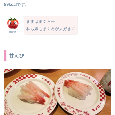
89kcal
です。
まずはまぐろー！
私も娘もまぐろが大好き♡
RUN2
甘えび