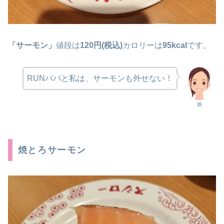
「サーモン」
値段は
120円(税込)
カロリーは
95kcal
です。
RUNパパと私は、サーモンも外せない！
娘
焼とろサーモン