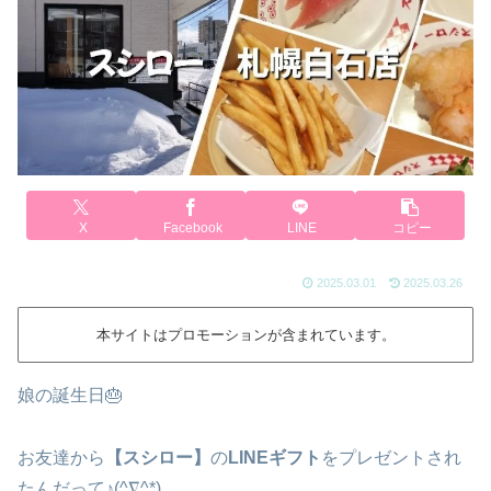
X
Facebook
LINE
コピー
2025.03.01
2025.03.26
本サイトはプロモーションが含まれています。
娘の誕生日🎂
お友達から
【スシロー】
の
LINEギフト
をプレゼントされ
たんだって♪(^∇^*)