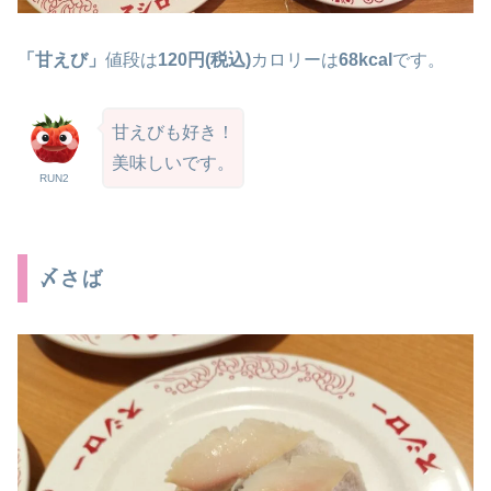
「甘えび」
値段は
120円(税込)
カロリーは
68kcal
です。
甘えびも好き！
美味しいです。
RUN2
〆さば