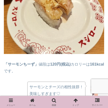
「サーモンちーず」
値段は
120円(税込)
カロリーは
161kcal
です。
サーモンとチーズの相性抜群！
美味しすぎます♡
娘
メニュー
ホーム
検索
トップ
サイドバー