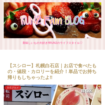
美味しいもの大好き‼RUN2のライフスタイル♡
【スシロー】札幌白石店｜お店で食べたも
の・値段・カロリーを紹介！単品でお持ち
帰りもしちゃったよ‼
白石グルメ