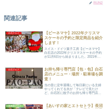
RUN2
関連記事
【ビーネマヤ】2022年クリスマ
白石グルメ
スケーキの予約と限定商品を紹介
します！
スイス・ドイツ菓子工房【ビーネマヤ】
白石店の2022年クリスマスケーキの予約
が11月6日から始まりました。2021年
（去年）は12月4日に予約に行ったのです
が、欲しかったケーキが予約出来ません
でした。RUNパパ数量限定で、すでに数
お持ち帰り専門店【包・包】白石
白石グルメ
量分予約さ...
店のメニュー・場所・駐車場を調
査！
当の昔に定年退職して毎日家にいる主婦
やってくれてる夫が「テレビで見たけ
ど、白石区に餃子のお持ち帰り専門店が
あるみたいだぞ」と言ってきました。気
になったのでネットで調べてみました。
お店の名前はお持ち帰り専門店【包・
【あいすの家とエトセトラ】長沼
北海道グルメ
包】（パオパオ）白石店です。...