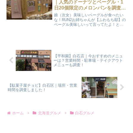
｜人気のドーナツとベーグル・1
日20個限定のメロンパンを調査し
ました！
娘（次女）美味しいベーグルが食べたい
な！RUN2お姉ちゃんが【ふわもち邸】の
ベーグル美味しいって言ってたよ！とい
うことで、【ふわもちさん】 サンピアザ
店にベーグルを買いに行きました。【ふ
わもちさん】は、ドーナツ・ベーグル専
門店【ふわもち邸】...
【平和園】白石店｜今おすすめのメニュ
ーは？営業時間・駐車場・テイクアウト
メニューも調査！
【駄菓子屋チョビ】白石区｜場所・営業
時間を調査しました！
ホーム
北海道グルメ
白石グルメ