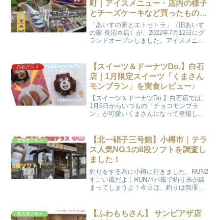
町｜アイスメニュー・店内の様子
とチーズケーキなど買ったものも
紹介します！
「あいすの家とエトセトラ」（旧あいす
の家 長沼本店）が、2022年7月12日にグ
ランドオープンしました。アイスメニュ
ーの他、新しく出来たパンコーナーや新
発売のチーズケーキなど気になる商品が
たくさん登場しているそうです。RUN2ず
【スイーツ＆ドーナツDo.】白石
白石グルメ
っと気になっ...
店｜1月限定スイーツ「くまさん
モンブラン」を実食レビュー♪
【スイーツ＆ドーナツDo.】白石店では、
1月6日からいつもの「チョコモンブラ
ン」が可愛いくまさんになって登場しま
した♡くまさんは1月限定商品で1日の数
量も限定です♪そこでモンブラン好きくま
さん好きの娘に…RUN2くまさんモンブラ
【北一硝子三号館】小樽市｜テラ
北海道グルメ
ンが今日から...
ス人気NO.1の8段ソフトを調査し
ました！
釣りをする為に小樽に行きました。RUN2
すごい風だよ！RUNパパ風で釣り糸が絡
まってしまうよ！今日は、釣りは無理だ
な。RUN2せっかくだから小樽を観光しよ
うよ♪という事で、釣りは断念して小樽を
観光する事にしました。引用「北一硝
【ふわもちさん】 サンピアザ店
北海道グルメ
子」の堺町本通...