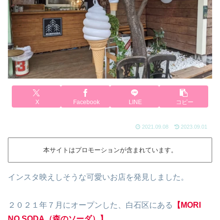
X
Facebook
LINE
コピー
2021.09.08
2023.09.01
本サイトはプロモーションが含まれています。
インスタ映えしそうな可愛いお店を発見しました。
２０２１年７月にオープンした、白石区にある
【MORI
NO SODA（森のソーダ）】