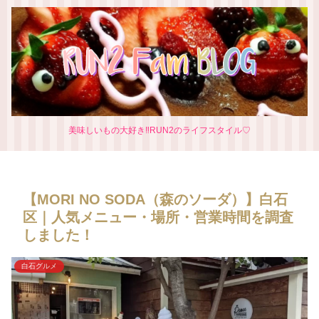
美味しいもの大好き‼RUN2のライフスタイル♡
【MORI NO SODA（森のソーダ）】白石
区｜人気メニュー・場所・営業時間を調査
しました！
白石グルメ