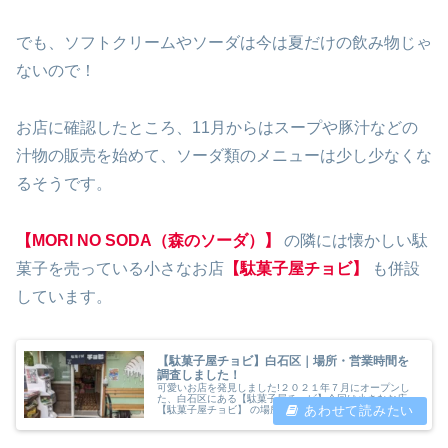
でも、ソフトクリームやソーダは今は夏だけの飲み物じゃ
ないので！
お店に確認したところ、11月からはスープや豚汁などの
汁物の販売を始めて、ソーダ類のメニューは少し少なくな
るそうです。
【MORI NO SODA（森のソーダ）】
の隣には懐かしい駄
菓子を売っている小さなお店
【駄菓子屋チョビ】
も併設
しています。
【駄菓子屋チョビ】白石区｜場所・営業時間を
調査しました！
可愛いお店を発見しました!２０２１年７月にオープンし
た、白石区にある【駄菓子屋チョビ】今回は小さなお店
【駄菓子屋チョビ】 の場所・営業時間などを調査してみ
ました。【駄菓子屋チョビ】の 場所・営業時間【駄菓子
屋チョビ】 は白石区の平和通りにあ...