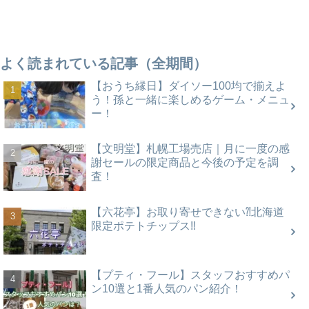
よく読まれている記事（全期間）
【おうち縁日】ダイソー100均で揃えよ
う！孫と一緒に楽しめるゲーム・メニュ
ー！
【文明堂】札幌工場売店｜月に一度の感
謝セールの限定商品と今後の予定を調
査！
【六花亭】お取り寄せできない⁈北海道
限定ポテトチップス‼
【プティ・フール】スタッフおすすめパ
ン10選と1番人気のパン紹介！