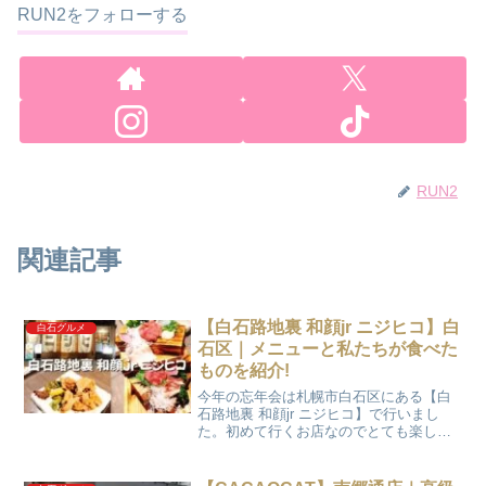
RUN2をフォローする
RUN2
関連記事
【白石路地裏 和顔jr ニジヒコ】白
白石グルメ
石区｜メニューと私たちが食べた
ものを紹介!
今年の忘年会は札幌市白石区にある【白
石路地裏 和顔jr ニジヒコ】で行いまし
た。初めて行くお店なのでとても楽しみ
にしていました。今回は【白石路地裏 和
顔jr ニジヒコ】さんのメニューと私たち
が食べたものを紹介します。※2023年12