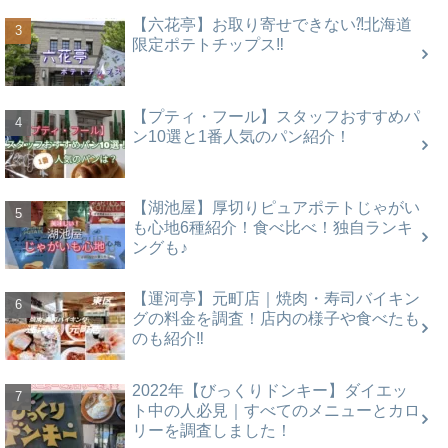
【六花亭】お取り寄せできない⁈北海道
限定ポテトチップス‼
【プティ・フール】スタッフおすすめパ
ン10選と1番人気のパン紹介！
【湖池屋】厚切りピュアポテトじゃがい
も心地6種紹介！食べ比べ！独自ランキ
ングも♪
【運河亭】元町店｜焼肉・寿司バイキン
グの料金を調査！店内の様子や食べたも
のも紹介‼
2022年【びっくりドンキー】ダイエッ
ト中の人必見｜すべてのメニューとカロ
リーを調査しました！