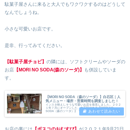
駄菓子屋さんに来ると大人でもワクワクするのはどうして
なんでしょうね。
小さな可愛いお店です。
是非、行ってみてください。
【駄菓子屋チョビ】
の隣には、ソフトクリームやソーダの
お店
【MORI NO SODA(森のソーダ)】
も併設していま
す。
【MORI NO SODA（森のソーダ）】白石区｜人
気メニュー・場所・営業時間を調査しました！
インスタ映えしそうな可愛いお店を発見しました。２０２
１年７月にオープンした、白石区にある【MORI NO
SODA（森のソーダ）】「あー！もっと早く知っていたか
った！」今回はソフトクリームと豊富な種類のソーダなど
を販売している暑い夏にピッタ...
お店の裏には
【ボスコのおむすび】
が２０２１年9月21日