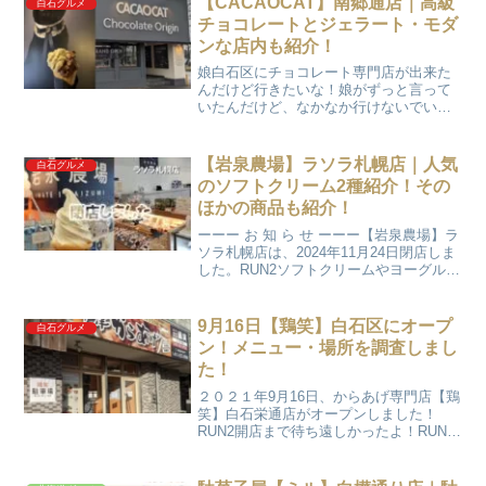
【CACAOCAT】南郷通店｜高級
白石グルメ
月に訪問...
チョコレートとジェラート・モダ
ンな店内も紹介！
娘白石区にチョコレート専門店が出来た
んだけど行きたいな！娘がずっと言って
いたんだけど、なかなか行けないでいま
した。札幌市白石区に高級チョコレート
専門店が2022年10月14日オープンしてか
ら1ヶ月ちょっと経ちました。RUN2気に
【岩泉農場】ラソラ札幌店｜人気
白石グルメ
なるし行って...
のソフトクリーム2種紹介！その
ほかの商品も紹介！
ーーー お 知 ら せ ーーー【岩泉農場】ラ
ソラ札幌店は、2024年11月24日閉店しま
した。RUN2ソフトクリームやヨーグル
ト、焼き菓子など美味しくて良く利用し
ていたのに残念です。今までありがとう
ございました。※2022年7月に訪問して
9月16日【鶏笑】白石区にオープ
白石グルメ
い...
ン！メニュー・場所を調査しまし
た！
２０２１年9月16日、からあげ専門店【鶏
笑】白石栄通店がオープンしました！
RUN2開店まで待ち遠しかったよ！RUNパ
パRUN2は唐揚げ大好きだからずっと楽し
みにしていたよね！ 【鶏笑】 は全国に２
５０店舗を展開するからあげ専門店で