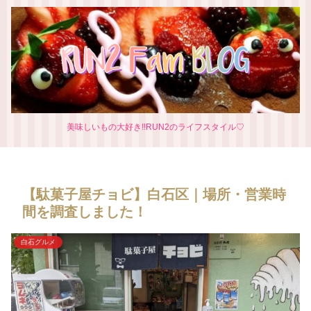
美味しいもの大好き‼RUN2のライフスタイル♡
【駄菓子屋チョビ】白石区｜場所・営業時
間を調査しました！
白石グルメ