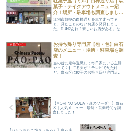
駄菓子屋【ミル】白樺通り店｜駄
北海道グルメ
す。「２０...
菓子・テイクアウトメニュー紹
介！場所・駐車場も調査しまし
た！
江別市野幌の白樺通りを車で走ってる
と、見たことのないお店を発見しまし
た。RUN2あれ？新しいお店がある。なん
だろう？娘駄菓子屋さんみたいだね。
RUN2行ってみようか？という事で、娘と
2人で行ってみることにしました。2021年
お持ち帰り専門店【包・包】白石
白石グルメ
（令和3年）12...
店のメニュー・場所・駐車場を調
査！
当の昔に定年退職して毎日家にいる主婦
やってくれてる夫が「テレビで見たけ
ど、白石区に餃子のお持ち帰り専門店が
あるみたいだぞ」と言ってきました。気
になったのでネットで調べてみました。
お店の名前はお持ち帰り専門店【包・
包】（パオパオ）白石店です。...
【MORI NO SODA（森のソーダ）】白石
区｜人気メニュー・場所・営業時間を調
査しました！
【ジャンボたこ焼き八ちゃん】白石店｜