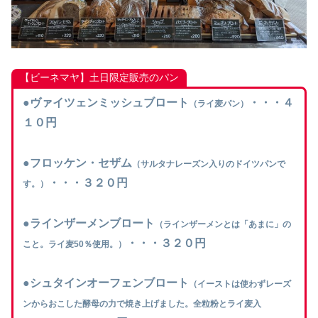
【ビーネマヤ】土日限定販売のパン
●
ヴァイツェンミッシュブロート
・・・４
（ライ麦パン）
１０円
●
フロッケン・セザム
（サルタナレーズン入りのドイツパン
で
・・・３２０円
す。
）
●
ラインザーメンブロート
（ラインザーメンとは「あまに」の
・・・３２０円
こと。ライ麦50％使用
。
）
●
シュタインオーフェンブロート
（イーストは使わずレーズ
ンからおこした酵母の力で焼き上げました。全粒粉とライ麦入