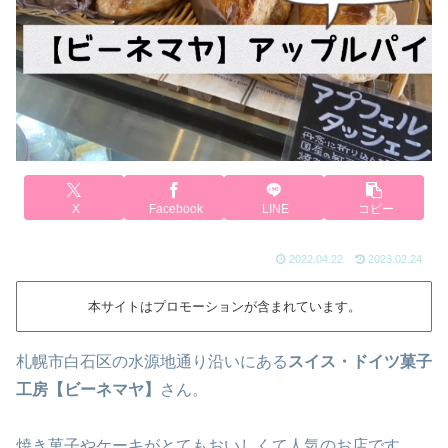
X
Facebook
LINE
コピー
2022.04.22
2023.02.24
本サイトはプロモーションが含まれています。
札幌市白石区の水源地通り沿いにある
スイス・ドイツ菓子
工房【ビーネマヤ】
さん。
焼き菓子やケーキがとてもおいしくて人気のお店です。