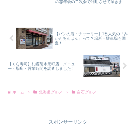
の忘年会の二次会で利用させて頂きまし
た。※2025年12月に訪問しています。記
事内の価格などは、その時のものです。
【海鮮居酒屋 遠藤水産】白石ガーデンプ
レイス店【海鮮...
【パンの店・チャーリー】1番人気の「み
かんあんぱん」って？場所・駐車場も調
査！
【くら寿司】札幌菊水元町店｜メニュ
ー・場所・営業時間を調査しました！
ホーム
北海道グルメ
白石グルメ
スポンサーリンク