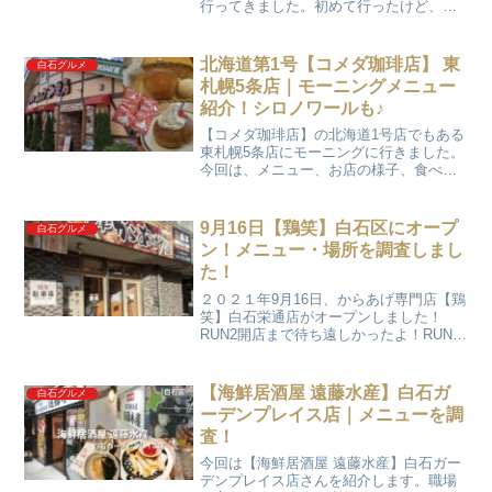
行ってきました。初めて行ったけど、昭
和の喫茶店のような雰囲気のお店です。
今回は【LiLAC】ファミリーレストランの
メニューを調査しました！合わせて私た
北海道第1号【コメダ珈琲店】 東
白石グルメ
ちが食べた...
札幌5条店｜モーニングメニュー
紹介！シロノワールも♪
【コメダ珈琲店】の北海道1号店でもある
東札幌5条店にモーニングに行きました。
今回は、メニュー、お店の様子、食べた
ものを紹介をしていきます。RUN2私た
ち、モーニングで【コメダ珈琲店】デビ
ューしました♪娘ずっと気になっていたか
9月16日【鶏笑】白石区にオープ
白石グルメ
ら嬉しい♪【コ...
ン！メニュー・場所を調査しまし
た！
２０２１年9月16日、からあげ専門店【鶏
笑】白石栄通店がオープンしました！
RUN2開店まで待ち遠しかったよ！RUNパ
パRUN2は唐揚げ大好きだからずっと楽し
みにしていたよね！ 【鶏笑】 は全国に２
５０店舗を展開するからあげ専門店で
【海鮮居酒屋 遠藤水産】白石ガ
白石グルメ
す。「２０...
ーデンプレイス店｜メニューを調
査！
今回は【海鮮居酒屋 遠藤水産】白石ガー
デンプレイス店さんを紹介します。職場