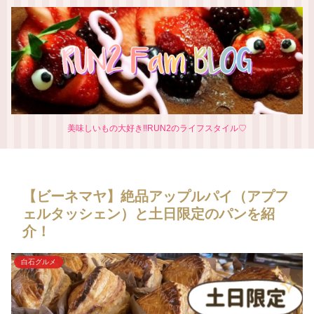
美味しいもの大好き‼RUN2のライフスタイル♡
【ビーネマヤ】絶品アップルパイ（アプフ
ェルタッシェン）と土日限定のパンを紹
介！
白石グルメ