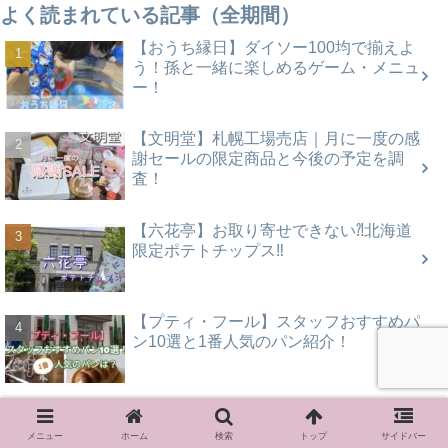
よく読まれている記事（全期間）
【おうち縁日】ダイソー100均で揃えよ
う！孫と一緒に楽しめるゲーム・メニュ
ー！
【文明堂】札幌工場売店｜月に一度の感
謝セールの限定商品と今後の予定を調
査！
【六花亭】お取り寄せできない⁈北海道
限定ポテトチップス‼
【プティ・フール】スタッフおすすめパ
ン10選と1番人気のパン紹介！
【湖池屋】厚切りピュアポテトじゃがい
も心地6種紹介！食べ比べ！独自ランキ
メニュー
ホーム
検索
トップ
サイドバー