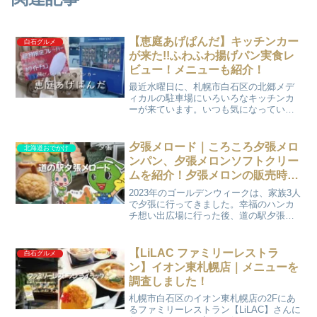
【恵庭あげぱんだ】キッチンカー
白石グルメ
が来た!!ふわふわ揚げパン実食レ
ビュー！メニューも紹介！
最近水曜日に、札幌市白石区の北郷メデ
ィカルの駐車場にいろいろなキッチンカ
ーが来ています。いつも気になっていま
した。娘12月21日に揚げパンのキッチン
カーが来るみたい！すごく美味しくてい
つも売り切れになるらしいよ‼買いたい♪
夕張メロード｜ころころ夕張メロ
北海道おでかけ
という事で12月2...
ンパン、夕張メロンソフトクリー
ムを紹介！夕張メロンの販売時期
も調査！
2023年のゴールデンウィークは、家族3人
で夕張に行ってきました。幸福のハンカ
チ想い出広場に行った後、道の駅夕張メ
ロードに向かいました。今回は、道の駅
夕張メロードで買った「阿部菓子舗」の
ころころ夕張メロンパンと「Bemie's（バ
【LiLAC ファミリーレストラ
白石グルメ
ーニーズ）...
ン】イオン東札幌店｜メニューを
調査しました！
札幌市白石区のイオン東札幌店の2Fにあ
るファミリーレストラン【LiLAC】さんに