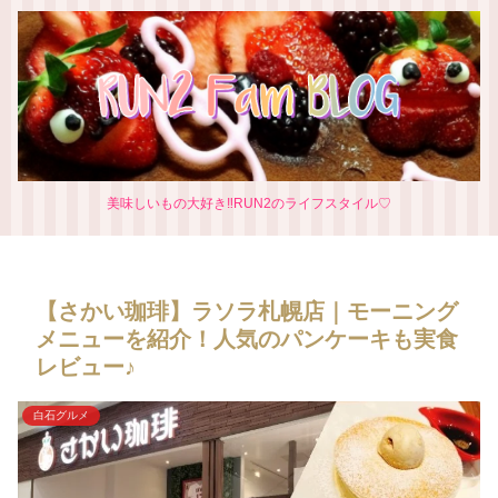
美味しいもの大好き‼RUN2のライフスタイル♡
【さかい珈琲】ラソラ札幌店｜モーニング
メニューを紹介！人気のパンケーキも実食
レビュー♪
白石グルメ