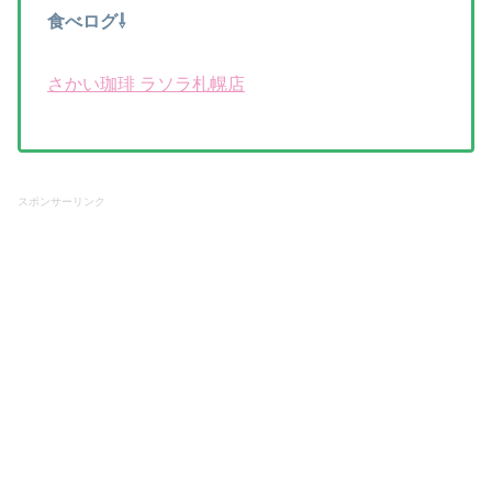
食べログ⇩
さかい珈琲 ラソラ札幌店
スポンサーリンク