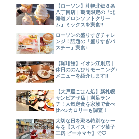
【ローソン】札幌北郷８条
八丁目店｜期間限定の「北
海道メロンソフトクリー
ム」ミックスを実食‼
ローソンの盛りすぎチャレ
ンジ！話題の「盛りすぎバ
スチー」実食♪
【珈琲館】イオン江別店｜
休日ののんびりモーニング♪
メニューを紹介します!!
【大戸屋ごはん処】新札幌
サンピアザ店｜満足ラン
チ！人気定食を家族で食べ
比べ♪カロリーも調査！
大切な日を彩る特別なケー
キを【スイス・ドイツ菓子
工房 ビーネマヤ】で♡