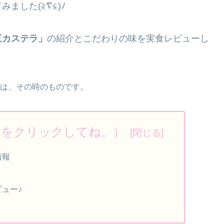
ました(≧∇≦)ﾉ
三カステラ」
の紹介とこだわりの味を実食レビューし
どは、その時のものです。
ろをクリックしてね。）
情報
ュー♪