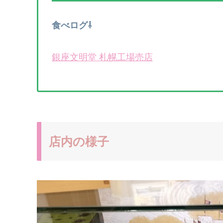
食べログ⇩
銀座文明堂 札幌工場売店
店内の様子