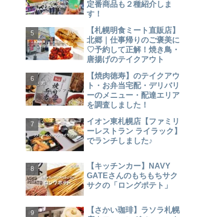
定番商品も２種紹介しま
す！
【札幌明食ミート直販店】
北郷｜仕事帰りのご褒美に
♡予約して正解！焼き鳥・
唐揚げのテイクアウト
【焼肉徳寿】のテイクアウ
ト・お弁当宅配・デリバリ
ーのメニュー・配達エリア
を調査しました！
イオン東札幌店【ファミリ
ーレストラン ライラック】
でランチしました♪
【キッチンカー】NAVY
GATEさんのもちもちサク
サクの「ロングポテト」
【さかい珈琲】ラソラ札幌