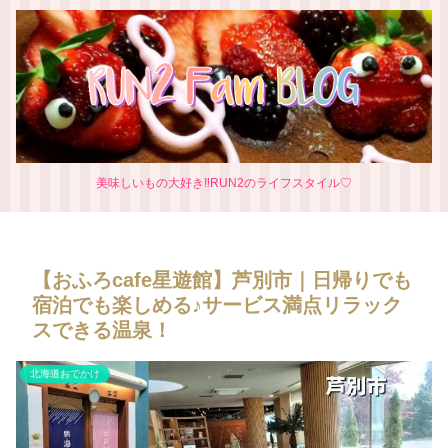
美味しいもの大好き‼RUN2のライフスタイル♡
【おふろcafe星遊館】芦別市｜日帰りでも
宿泊でも楽しめる♪サービス満点リラック
スできる温泉！
北海道おでかけ