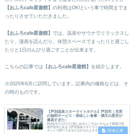
【おふろcafe星遊館】
の利用はOK!という事で時間までま
ったりさせていただきました。
【おふろcafe星遊館】
では、温泉やサウナでリラックスし
たり、漫画を読んだり、休憩スペースでまったりと過ごし
たりと1日のんびり過ごすことが出来ます。
こちらの記事では【
おふろcafe星遊館】
を紹介します。
※2025年6月に訪問しています。記事内の価格などは、そ
の時のものです。
【芦別温泉スターライトホテル】芦別市｜充実
の無料サービス・美味しい食事・満天の星空が
最高すぎた♪
RUN2ホテルだけで楽しめるところないかなぁ？職場の同
僚芦別市にある【芦別温泉スターライトホテル】はどう？
ネットで調べてみるとなかなかよさそう…ということで
【芦別温泉スターライトホテル】に行ってきました。ホテ