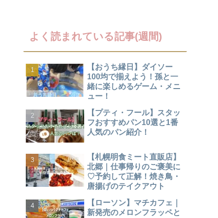
よく読まれている記事(週間)
【おうち縁日】ダイソー
100均で揃えよう！孫と一
緒に楽しめるゲーム・メニ
ュー！
【プティ・フール】スタッ
フおすすめパン10選と1番
人気のパン紹介！
【札幌明食ミート直販店】
北郷｜仕事帰りのご褒美に
♡予約して正解！焼き鳥・
唐揚げのテイクアウト
【ローソン】マチカフェ｜
新発売のメロンフラッペと