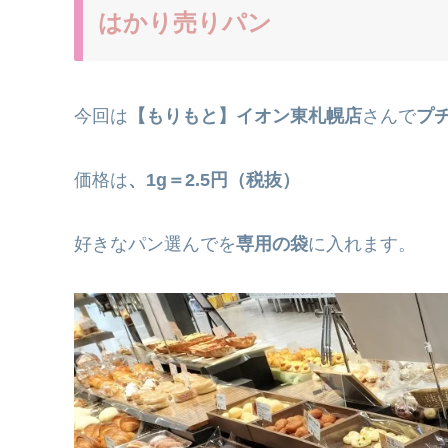
はかり売りパン
今回は
【もりもと】イオン東札幌店
さんで
プ
価格は
、1g＝2.5円（税抜）
好きなパン選んでを
専用の袋
に入れます。