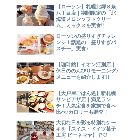
【ローソン】札幌北郷８条
八丁目店｜期間限定の「北
海道メロンソフトクリー
ム」ミックスを実食‼
ローソンの盛りすぎチャレ
ンジ！話題の「盛りすぎバ
スチー」実食♪
【珈琲館】イオン江別店｜
休日ののんびりモーニング♪
メニューを紹介します!!
【大戸屋ごはん処】新札幌
サンピアザ店｜満足ラン
チ！人気定食を家族で食べ
比べ♪カロリーも調査！
大切な日を彩る特別なケー
キを【スイス・ドイツ菓子
工房 ビーネマヤ】で♡