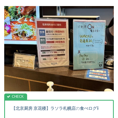
【北京厨房
京花楼】ラソラ札幌店
の
食べログ⇩