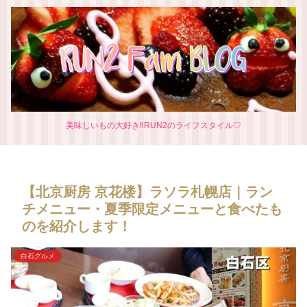
美味しいもの大好き‼RUN2のライフスタイル♡
【北京厨房 京花楼】ラソラ札幌店｜ラン
チメニュー・夏季限定メニューと食べたも
のを紹介します！
白石グルメ