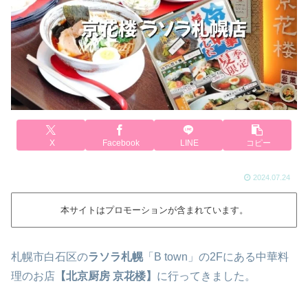
X
Facebook
LINE
コピー
2024.07.24
本サイトはプロモーションが含まれています。
札幌市白石区の
ラソラ札幌
「B town」の2Fにある中華料
理のお店
【北京厨房
京花楼】
に行ってきました。