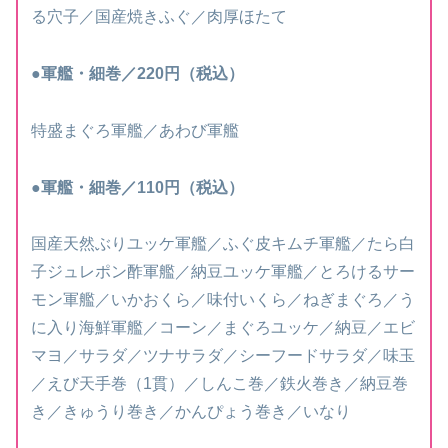
る穴子／国産焼きふぐ／肉厚ほたて
●軍艦・細巻／220円（税込）
特盛まぐろ軍艦／あわび軍艦
●軍艦・細巻／110円（税込）
国産天然ぶりユッケ軍艦／ふぐ皮キムチ軍艦／たら白
子ジュレポン酢軍艦／納豆ユッケ軍艦／とろけるサー
モン軍艦／いかおくら／味付いくら／ねぎまぐろ／う
に入り海鮮軍艦／コーン／まぐろユッケ／納豆／エビ
マヨ／サラダ／ツナサラダ／シーフードサラダ／味玉
／えび天手巻（1貫）／しんこ巻／鉄火巻き／納豆巻
き／きゅうり巻き／かんぴょう巻き／いなり