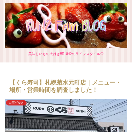
美味しいもの大好き‼RUN2のライフスタイル♡
【くら寿司】札幌菊水元町店｜メニュー・
場所・営業時間を調査しました！
白石グルメ