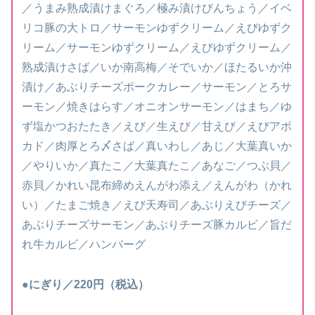
／うまみ熟成漬けまぐろ／極み漬けびんちょう／イベ
リコ豚の大トロ／サーモンゆずクリーム／えびゆずク
リーム／サーモンゆずクリーム／えびゆずクリーム／
熟成漬けさば／いか南高梅／そでいか／ほたるいか沖
漬け／あぶりチーズポークカレー／サーモン／とろサ
ーモン／焼きはらす／オニオンサーモン／はまち／ゆ
ず塩かつおたたき／えび／生えび／甘えび／えびアボ
カド／肉厚とろ〆さば／真いわし／あじ／大葉真いか
／やりいか／真たこ／大葉真たこ／あなご／つぶ貝／
赤貝／かれい昆布締めえんがわ添え／えんがわ（かれ
い）／たまご焼き／えび天寿司／あぶりえびチーズ／
あぶりチーズサーモン／あぶりチーズ豚カルビ／旨だ
れ牛カルビ／ハンバーグ
●にぎり／220円（税込）