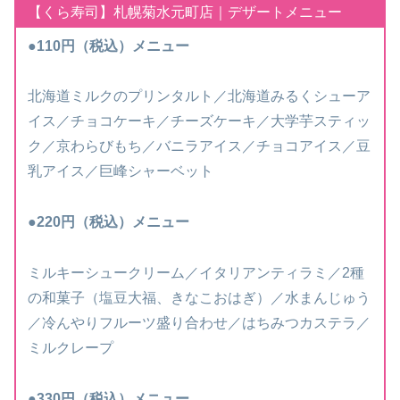
【くら寿司】札幌菊水元町店｜デザートメニュー
●110円
（税込）
メニュー
北海道ミルクのプリンタルト／北海道みるくシューア
イス／チョコケーキ／チーズケーキ／大学芋スティッ
ク／京わらびもち／バニラアイス／チョコアイス／豆
乳アイス／巨峰シャーベット
●220円
（税込）
メニュー
ミルキーシュークリーム／イタリアンティラミ／2種
の和菓子（塩豆大福、きなこおはぎ）／水まんじゅう
／冷んやりフルーツ盛り合わせ／はちみつカステラ／
ミルクレープ
●330円
（税込）
メニュー