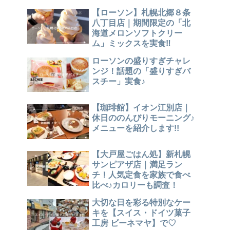
【ローソン】札幌北郷８条
八丁目店｜期間限定の「北
海道メロンソフトクリー
ム」ミックスを実食‼
ローソンの盛りすぎチャレ
ンジ！話題の「盛りすぎバ
スチー」実食♪
【珈琲館】イオン江別店｜
休日ののんびりモーニング♪
メニューを紹介します!!
【大戸屋ごはん処】新札幌
サンピアザ店｜満足ラン
チ！人気定食を家族で食べ
比べ♪カロリーも調査！
大切な日を彩る特別なケー
キを【スイス・ドイツ菓子
工房 ビーネマヤ】で♡