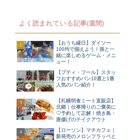
よく読まれている記事(週間)
【おうち縁日】ダイソー
100均で揃えよう！孫と一
緒に楽しめるゲーム・メニ
ュー！
【プティ・フール】スタッ
フおすすめパン10選と1番
人気のパン紹介！
【札幌明食ミート直販店】
北郷｜仕事帰りのご褒美に
♡予約して正解！焼き鳥・
唐揚げのテイクアウト
【ローソン】マチカフェ｜
新発売のメロンフラッペと