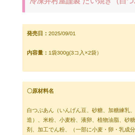
冷凍井村屋謹製 たい焼き（白
発売日：
2025/09/01
内容量：
1袋300g(3コ入×2袋）
〇原材料名
白つぶあん（いんげん豆、砂糖、加糖練乳
造）、米粉、小麦粉、液卵、植物油脂、砂
剤、加工でん粉、（一部に小麦・卵・乳成