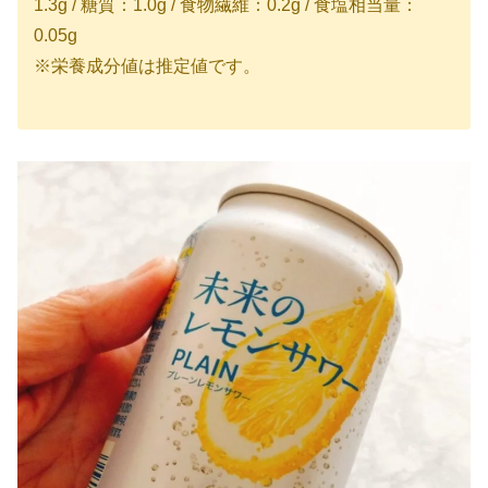
1.3g / 糖質：1.0g / 食物繊維：0.2g / 食塩相当量：
0.05g
※栄養成分値は推定値です。