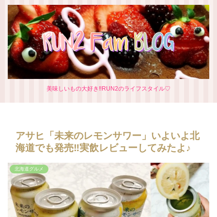
美味しいもの大好き‼RUN2のライフスタイル♡
アサヒ「未来のレモンサワー」いよいよ北
海道でも発売‼実飲レビューしてみたよ♪
北海道グルメ