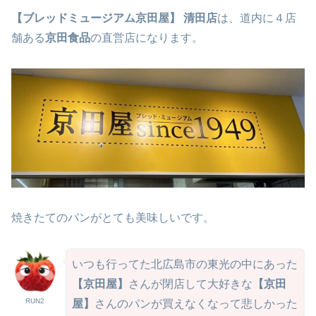
【ブレッドミュージアム京田屋】 清田店
は、道内に４店
舗ある
京田食品
の直営店になります。
焼きたてのパンがとても美味しいです。
いつも行ってた北広島市の東光の中にあった
【京田屋】
さんが閉店して大好きな
【京田
RUN2
屋】
さんのパンが買えなくなって悲しかった