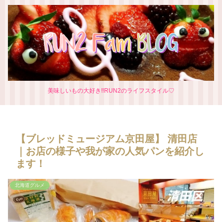
美味しいもの大好き‼RUN2のライフスタイル♡
【ブレッドミュージアム京田屋】 清田店
｜お店の様子や我が家の人気パンを紹介し
ます！
北海道グルメ