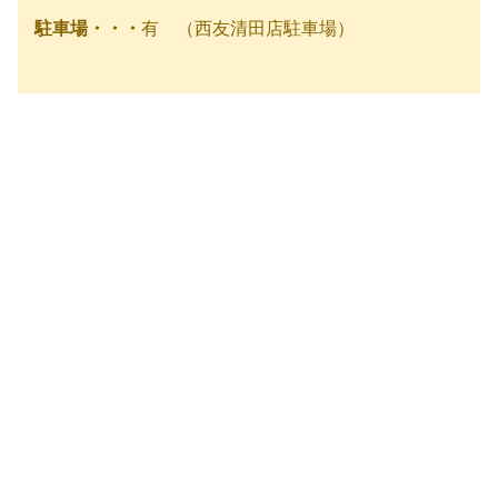
駐車場・・・
有 （西友清田店駐車場）