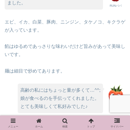
ました。
RUNパパ
エビ、イカ、白菜、豚肉、ニンジン、タケノコ、キクラゲ
が入っています。
餡はゆるめであっさりな味わいだけど旨みがあって美味し
いです。
麺は細目で炒めてあります。
高齢の私にはちょっと量が多くて…^^;
娘が食べるのを手伝ってくれました。
とても美味しくて私好みでした♪
RUNパパ
メニュー
ホーム
検索
トップ
サイドバー
【ラーメン昇龍】
さん