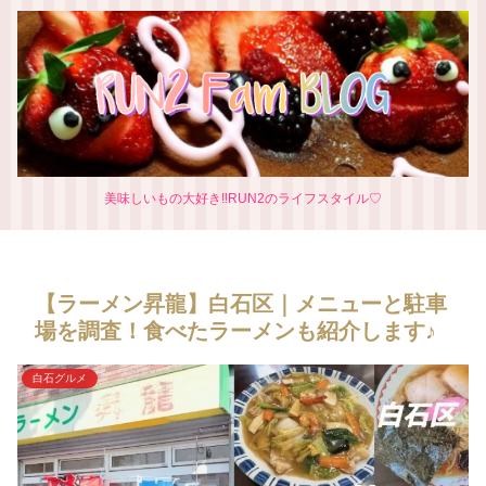
美味しいもの大好き‼RUN2のライフスタイル♡
【ラーメン昇龍】白石区｜メニューと駐車
場を調査！食べたラーメンも紹介します♪
白石グルメ