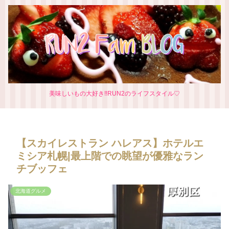
美味しいもの大好き‼RUN2のライフスタイル♡
【スカイレストラン ハレアス】ホテルエ
ミシア札幌|最上階での眺望が優雅なラン
チブッフェ
北海道グルメ