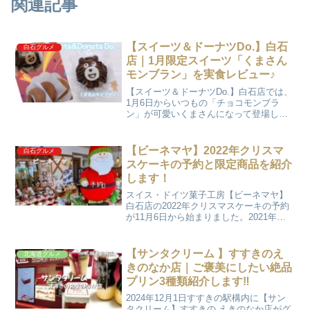
関連記事
【スイーツ＆ドーナツDo.】白石
白石グルメ
店｜1月限定スイーツ「くまさん
モンブラン」を実食レビュー♪
【スイーツ＆ドーナツDo.】白石店では、
1月6日からいつもの「チョコモンブラ
ン」が可愛いくまさんになって登場しま
した♡くまさんは1月限定商品で1日の数
量も限定です♪そこでモンブラン好きくま
さん好きの娘に…RUN2くまさんモンブラ
【ビーネマヤ】2022年クリスマ
白石グルメ
ンが今日から...
スケーキの予約と限定商品を紹介
します！
スイス・ドイツ菓子工房【ビーネマヤ】
白石店の2022年クリスマスケーキの予約
が11月6日から始まりました。2021年
（去年）は12月4日に予約に行ったのです
が、欲しかったケーキが予約出来ません
でした。RUNパパ数量限定で、すでに数
【サンタクリーム 】すすきのえ
北海道グルメ
量分予約さ...
きのなか店｜ご褒美にしたい絶品
プリン3種類紹介します‼
2024年12月1日すすきの駅構内に【サン
タクリーム】すすきの えきのなか店がグ