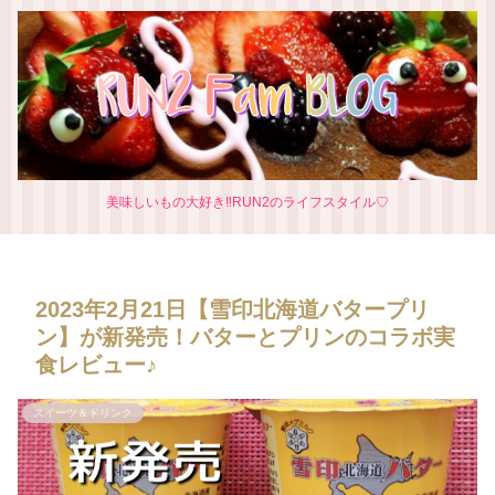
美味しいもの大好き‼RUN2のライフスタイル♡
2023年2月21日【雪印北海道バタープリ
ン】が新発売！バターとプリンのコラボ実
食レビュー♪
スイーツ＆ドリンク