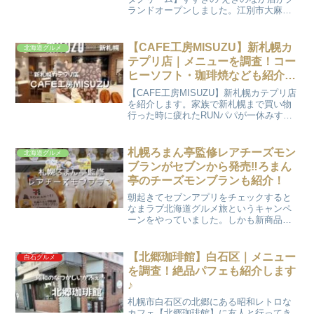
ランドオープンしました。江別市大麻に
は【サンタクリーム】の本店があって1F
がショップ2Fがカフェになっています。
【サンタクリーム 】すすきの えきのなか
【CAFE工房MISUZU】新札幌カ
北海道グルメ
店はテ...
テプリ店｜メニューを調査！コー
ヒーソフト・珈琲焼なども紹介し
ます♪
【CAFE工房MISUZU】新札幌カテプリ店
を紹介します。家族で新札幌まで買い物
行った時に疲れたRUNパパが一休みする
のによく利用します。RUNパパ女性は買
い物が長いので【CAFE工房MISUZU】さ
んで一休みします。昔から美鈴さんのコ
札幌ろまん亭監修レアチーズモン
北海道グルメ
ーヒ...
ブランがセブンから発売‼ろまん
亭のチーズモンブランも紹介！
朝起きてセブンアプリをチェックすると
なまラブ北海道グルメ旅というキャンペ
ーンをやっていました。しかも新商品で
「札幌ろまん亭監修 レアチーズモンブラ
ン」が発売って‼あのろまん亭の美味しい
やつがセブンで売ってるなんて…もう行
【北郷珈琲館】白石区｜メニュー
白石グルメ
くしかないよね！聞く...
を調査！絶品パフェも紹介します
♪
札幌市白石区の北郷にある昭和レトロな
カフェ【北郷珈琲館】に友人と行ってき