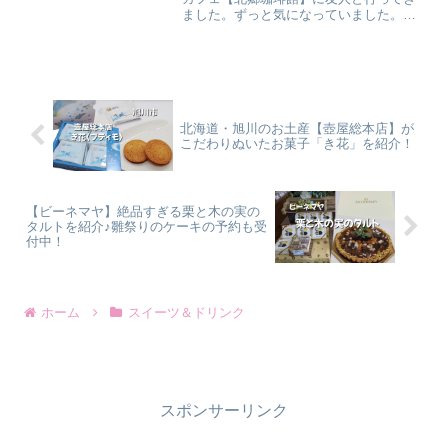
ました。ずっと気になっていました。今
回は【北郷珈琲館】のメニューと絶品パ
フェも紹介します。※2024年9月に訪問し
ています。記事内の価格などは、その時
のものです。【北郷...
北海道・旭川のお土産【壺屋総本店】が
こだわりぬいたお菓子「き花」を紹介！
【ビーネマヤ】絶品すぎる栗と木の実の
タルトを紹介♪雛祭りのケーキの予約も受
付中！
ホーム
スイーツ＆ドリンク
スポンサーリンク