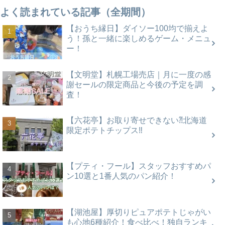
よく読まれている記事（全期間）
【おうち縁日】ダイソー100均で揃えよ
う！孫と一緒に楽しめるゲーム・メニュ
ー！
【文明堂】札幌工場売店｜月に一度の感
謝セールの限定商品と今後の予定を調
査！
【六花亭】お取り寄せできない⁈北海道
限定ポテトチップス‼
【プティ・フール】スタッフおすすめパ
ン10選と1番人気のパン紹介！
【湖池屋】厚切りピュアポテトじゃがい
も心地6種紹介！食べ比べ！独自ランキ