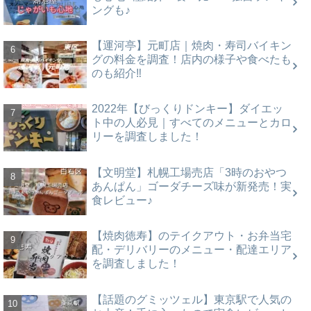
ングも♪
【運河亭】元町店｜焼肉・寿司バイキン
グの料金を調査！店内の様子や食べたも
のも紹介‼
2022年【びっくりドンキー】ダイエッ
ト中の人必見｜すべてのメニューとカロ
リーを調査しました！
【文明堂】札幌工場売店「3時のおやつ
あんぱん」ゴーダチーズ味が新発売！実
食レビュー♪
【焼肉徳寿】のテイクアウト・お弁当宅
配・デリバリーのメニュー・配達エリア
を調査しました！
【話題のグミッツェル】東京駅で人気の