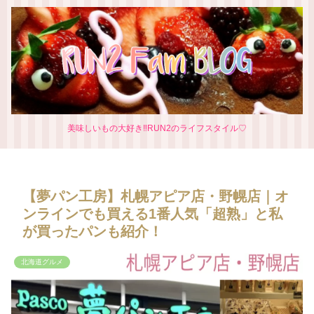
美味しいもの大好き‼RUN2のライフスタイル♡
【夢パン工房】札幌アピア店・野幌店｜オ
ンラインでも買える1番人気「超熟」と私
が買ったパンも紹介！
北海道グルメ