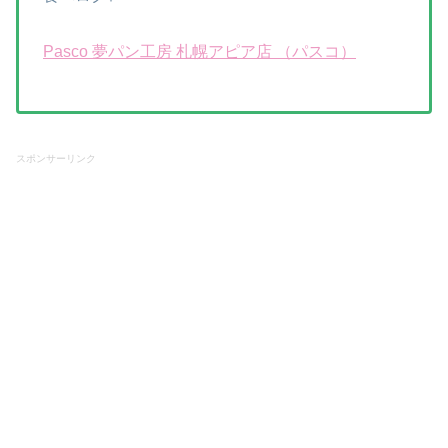
Pasco 夢パン工房 札幌アピア店 （パスコ）
スポンサーリンク