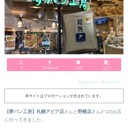
X
Facebook
LINE
コピー
2022.09.27
2023.02.12
本サイトはプロモーションが含まれています。
【夢パン工房】札幌アピア店
さんと
野幌店
さん2つのお店
に行ってきました。