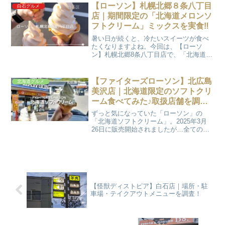
新春スペシャルで日村さんが来店してか
【ローソン】札幌北郷８条八丁目
白石グルメ
らは、食事時になると...
店｜期間限定の「北海道メロンソ
フトクリーム」ミックスを実食‼
暑い日が続くと、冷たいスイーツが食べ
たくなりますよね。今回は、【ローソ
ン】札幌北郷8条八丁目店で、「北海道メ
ロンソフトクリーム」ミックスを家族で
いただきました。とても美味しかったの
で紹介します。こちらは、北海道限定、
【ファイターズローソン】北広島
北海道グルメ
期間限定商品になります。...
美沢店｜北海道限定のソフトクリ
ーム食べてみた♪取扱店舗を調
査！
ずっと気になっていた「ローソン」の
「北海道ソフトクリーム」。2025年3月
26日に販売開始されましたが…全ての
「ローソン」でやっているわけではない
ので、なかなか食べることが出来ずにい
ました。今回孫に会いに北広島市に行っ
たので、【ファイターズ...
【怪獣ディストピア】白石店｜場所・駐
車場・テイクアウトメニューを調査！