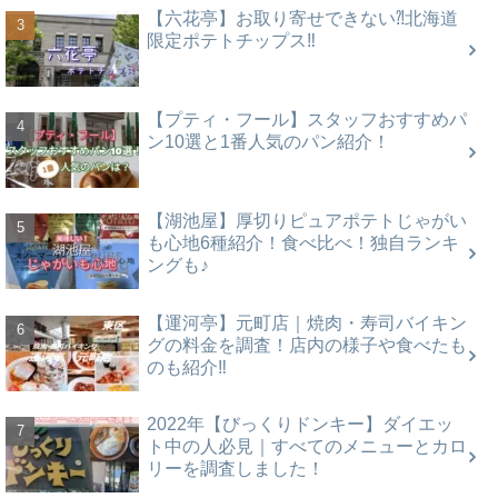
【六花亭】お取り寄せできない⁈北海道
限定ポテトチップス‼
【プティ・フール】スタッフおすすめパ
ン10選と1番人気のパン紹介！
【湖池屋】厚切りピュアポテトじゃがい
も心地6種紹介！食べ比べ！独自ランキ
ングも♪
【運河亭】元町店｜焼肉・寿司バイキン
グの料金を調査！店内の様子や食べたも
のも紹介‼
2022年【びっくりドンキー】ダイエッ
ト中の人必見｜すべてのメニューとカロ
リーを調査しました！