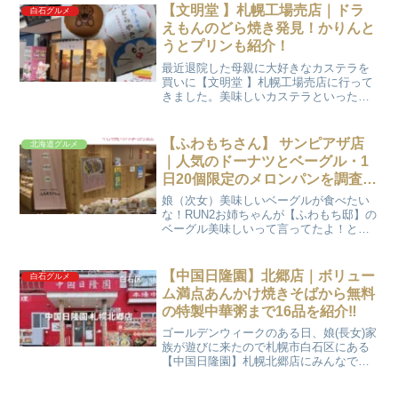
でした。今年は早目に行き、無事に「ピ
【文明堂 】札幌工場売店｜ドラ
白石グルメ
スタッキーオビアンコ...
えもんのどら焼き発見！かりんと
うとプリンも紹介！
最近退院した母親に大好きなカステラを
買いに【文明堂 】札幌工場売店に行って
きました。美味しいカステラといったら
「文明堂」かな…と思って！その時に
「ドラえもんどら焼き」を見つけたので
買ってみました。店内の様子と一緒に紹
【ふわもちさん】 サンピアザ店
北海道グルメ
介しますね。スポンサーリ...
｜人気のドーナツとベーグル・1
日20個限定のメロンパンを調査し
ました！
娘（次女）美味しいベーグルが食べたい
な！RUN2お姉ちゃんが【ふわもち邸】の
ベーグル美味しいって言ってたよ！とい
うことで、【ふわもちさん】 サンピアザ
店にベーグルを買いに行きました。【ふ
わもちさん】は、ドーナツ・ベーグル専
【中国日隆園】北郷店｜ボリュー
白石グルメ
門店【ふわもち邸】...
ム満点あんかけ焼きそばから無料
の特製中華粥まで16品を紹介‼
ゴールデンウィークのある日、娘(長女)家
族が遊びに来たので札幌市白石区にある
【中国日隆園】札幌北郷店にみんなで行
ってきました。【中国日隆園】札幌北郷
店は「バナナマンのせっかくグルメ」の