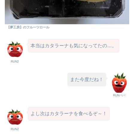
【夢工房】のフルーツロール
本当はカタラーナも気になってたの…。
RUN2
また今度だね！
RUNパパ
よし次はカタラーナを食べるぞ～！
RUN2