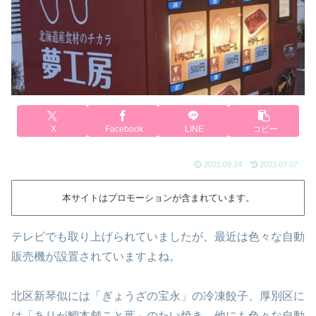
X
Facebook
LINE
コピー
2021.09.24
2023.07.07
本サイトはプロモーションが含まれています。
テレビでも取り上げられていましたが、最近は色々な自動
販売機が設置されていますよね。
北区新琴似には「ぎょうざの宝永」の冷凍餃子、厚別区に
は「ありが鯛本舗こと葉」のたい焼き、他にも色々な自動