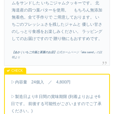
ムをサンドした いちごジャムクッキーです。 北
海道産の四つ葉バターを使用。 もちろん無添加
無着色。全て手作りで ご用意しております。 い
ちごのフレッシュさを残したジャムと 優しい甘さ
のしっとり食感をお楽しみください。 ラッピング
してのお届けですので 贈り物にもおすすめです。
【あか｜いちご大福と茶菓のお店】
公式ホームページ
「aka sand」
の説
明より
▷内容量 24個入 ／ 4,800円
▷製造日より8 日間の賞味期限 (到着よりおよそ6
日です。 前後する可能性がございますのでご了承
ください。)