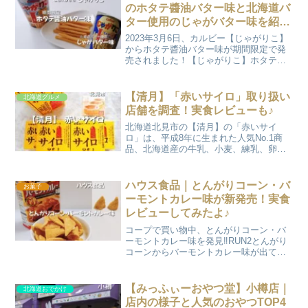
キを紹介します。※2...
のホタテ醬油バター味と北海道バ
ター使用のじゃがバター味を紹
介！
2023年3月6日、カルビー【じゃがりこ】
からホタテ醬油バター味が期間限定で発
売されました！【じゃがりこ】ホタテ醬
油バター味、1番最初は2019年3月に一部
店舗でテスト販売されたそうです。とて
も評判が良く2021年2月にも期間限定で販
【清月】「赤いサイロ」取り扱い
北海道グルメ
売され...
店舗を調査！実食レビューも♪
北海道北見市の【清月】の「赤いサイ
ロ」は、平成8年に生まれた人気No.1商
品、北海道産の牛乳、小麦、練乳、卵を
使った北の大地の恵みがつまったチーズ
ケーキです。平成30年に開催された平昌
五輪のカーリング女子日本代表「LOCO
ハウス食品｜とんがりコーン・バ
お菓子
SOLARE（L...
ーモントカレー味が新発売！実食
レビューしてみたよ♪
コープで買い物中、とんがりコーン・バ
ーモントカレー味を発見‼RUN2とんがり
コーンからバーモントカレー味が出てる
よ！娘なにそれ！絶対美味しいやつじゃ
ない？という事でさっそく買ってみまし
た。今回はハウス食品から新発売された
【みっふぃーおやつ堂】小樽店｜
北海道おでかけ
「とんがりコーン・バ...
店内の様子と人気のおやつTOP4