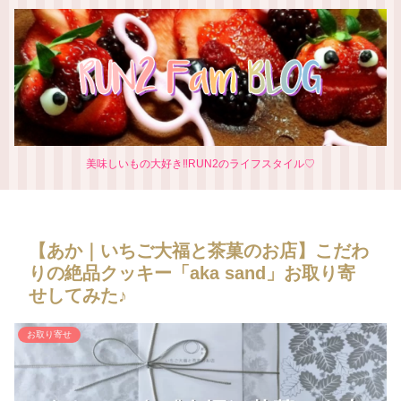
美味しいもの大好き‼RUN2のライフスタイル♡
【あか｜いちご大福と茶菓のお店】こだわ
りの絶品クッキー「aka sand」お取り寄
せしてみた♪
お取り寄せ