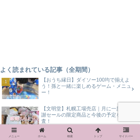
よく読まれている記事（全期間）
【おうち縁日】ダイソー100均で揃えよ
う！孫と一緒に楽しめるゲーム・メニュ
ー！
【文明堂】札幌工場売店｜月に一度の感
謝セールの限定商品と今後の予定を調
査！
【六花亭】お取り寄せできない⁈北海道
メニュー
ホーム
検索
トップ
サイドバー