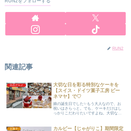
RUN2をフォローする
RUN2
関連記事
大切な日を彩る特別なケーキを
白石グルメ
【スイス・ドイツ菓子工房 ビー
ネマヤ】で♡
娘の誕生日でした✨もう大人なので、お
祝いはさらっと。でも、ケーキだけはし
っかりこだわりたいですよね。大切な日
はやっぱりここ‼【スイス・ドイツ菓子工
房 ビーネマヤ】さんの特別なケーキ🎂今
回は、店内の様子と私たちが食べたケー
カルビー【じゃがりこ】期間限定
お菓子