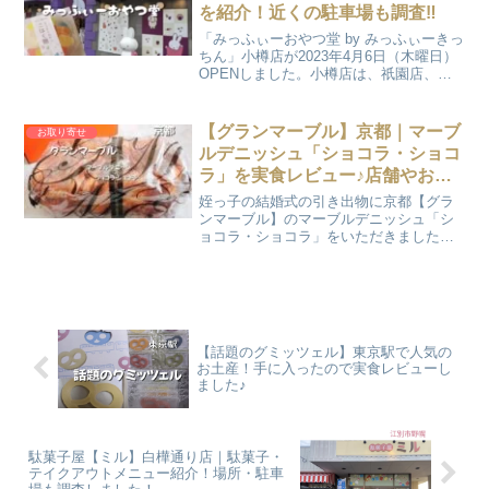
を紹介！近くの駐車場も調査‼
「みっふぃーおやつ堂 by みっふぃーきっ
ちん」小樽店が2023年4月6日（木曜日）
OPENしました。小樽店は、祇園店、飛
騨高山店、太宰府店に続く4号店となりま
す。RUN2小樽に【みっふぃーおやつ堂】
がオープン♪これは行くしかないよね‼今
【グランマーブル】京都｜マーブ
お取り寄せ
回...
ルデニッシュ「ショコラ・ショコ
ラ」を実食レビュー♪店舗やお取
り寄せも調査！
姪っ子の結婚式の引き出物に京都【グラ
ンマーブル】のマーブルデニッシュ「シ
ョコラ・ショコラ」をいただきました。
とっても美味しかったので京都【グラン
マーブル】のマーブルデニッシュ「ショ
コラ・ショコラ」を実食レビューしま
す。【グランマーブル】の店...
【話題のグミッツェル】東京駅で人気の
お土産！手に入ったので実食レビューし
ました♪
駄菓子屋【ミル】白樺通り店｜駄菓子・
テイクアウトメニュー紹介！場所・駐車