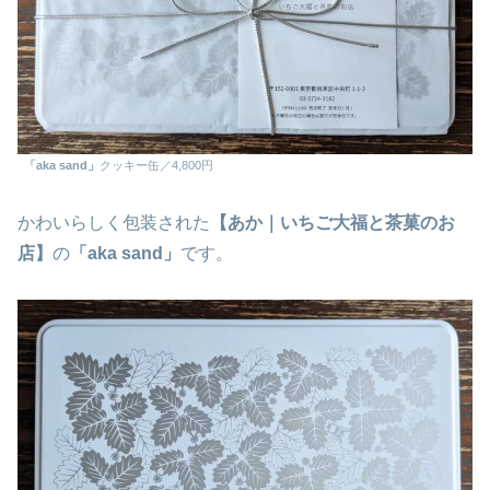
「aka sand」
クッキー缶／4,800円
かわいらしく包装された
【あか｜いちご大福と茶菓のお
店】
の
「aka sand」
です。