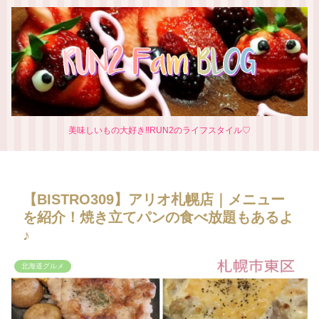
美味しいもの大好き‼RUN2のライフスタイル♡
【BISTRO309】アリオ札幌店｜メニュー
を紹介！焼き立てパンの食べ放題もあるよ
♪
北海道グルメ