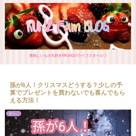
美味しいもの大好き‼RUN2のライフスタイル♡
孫が6人！クリスマスどうする？少しの予
算でプレゼントを買わないでも喜んでもら
える方法！
暮らし