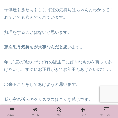
子供達も孫たちもじじばばの気持ちはちゃんとわかってく
れてとても喜んでくれています。
無理をすることはないと思います。
孫を思う気持ちが大事なんだと思います。
年に1度の孫のそれぞれの誕生日に好きなものを買ってあ
げたいし、すぐにお正月がきてお年玉もあげたいので…。
出来ることをしてあげようと思います。
我が家の孫へのクリスマスはこんな感じです。
「孫は可愛い」けど、年金暮らしで大変なおじいちゃんお
メニュー
ホーム
検索
トップ
サイドバー