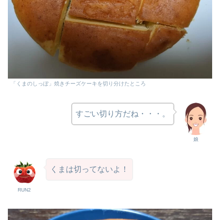
「くまのしっぽ」焼きチーズケーキを切り分けたところ
すごい切り方だね・・・。
娘
くまは切ってないよ！
RUN2