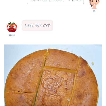
娘
と娘が言うので
RUN2