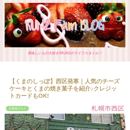
美味しいもの大好き‼RUN2のライフスタイル♡
【くまのしっぽ】西区発寒｜人気のチーズ
ケーキとくまの焼き菓子を紹介♪クレジッ
トカードもOK!
北海道グルメ