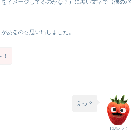
日をイメージしてるのかな？）に黒い文字で
【僕のパ
とがあるのを思い出しました。
～！
えっ？
RUNパパ