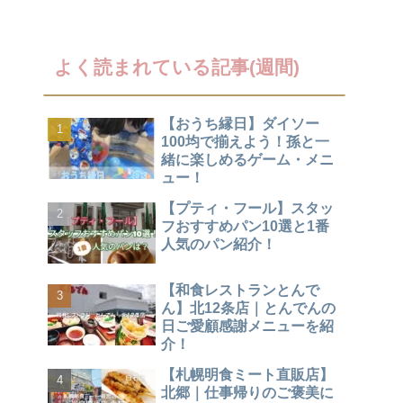
よく読まれている記事(週間)
【おうち縁日】ダイソー
100均で揃えよう！孫と一
緒に楽しめるゲーム・メニ
ュー！
【プティ・フール】スタッ
フおすすめパン10選と1番
人気のパン紹介！
【和食レストランとんで
ん】北12条店｜とんでんの
日ご愛顧感謝メニューを紹
介！
【札幌明食ミート直販店】
北郷｜仕事帰りのご褒美に