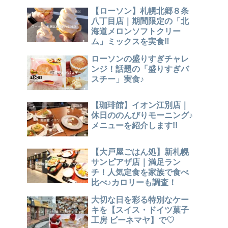
【ローソン】札幌北郷８条
八丁目店｜期間限定の「北
海道メロンソフトクリー
ム」ミックスを実食‼
ローソンの盛りすぎチャレ
ンジ！話題の「盛りすぎバ
スチー」実食♪
【珈琲館】イオン江別店｜
休日ののんびりモーニング♪
メニューを紹介します!!
【大戸屋ごはん処】新札幌
サンピアザ店｜満足ラン
チ！人気定食を家族で食べ
比べ♪カロリーも調査！
大切な日を彩る特別なケー
キを【スイス・ドイツ菓子
工房 ビーネマヤ】で♡