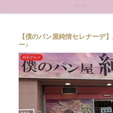
ホーム
【僕のパン屋純情セレナーデ】
ー♪
白石グルメ