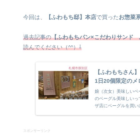
今回は、
【ふわもち邸】本店
で買った
お惣菜
過去記事の
【ふわもちパン×こだわりサンド
読んでください（^^）⇩
【ふわもちさん】
1日20個限定の
娘（次女）美味しいベ
のベーグル美味しいっ
ザ店にベーグルを買い
専門店【ふわもち邸】..
スポンサーリンク