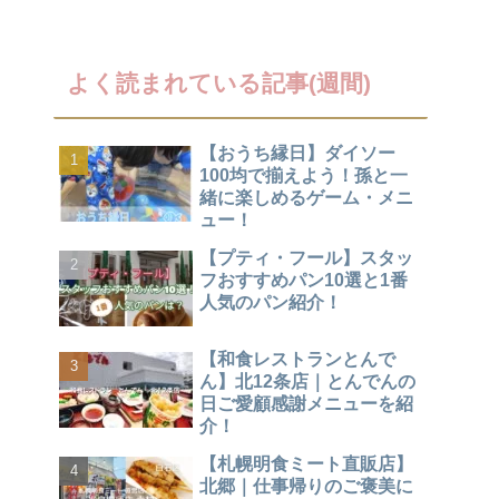
よく読まれている記事(週間)
【おうち縁日】ダイソー
100均で揃えよう！孫と一
緒に楽しめるゲーム・メニ
ュー！
【プティ・フール】スタッ
フおすすめパン10選と1番
人気のパン紹介！
【和食レストランとんで
ん】北12条店｜とんでんの
日ご愛顧感謝メニューを紹
介！
【札幌明食ミート直販店】
北郷｜仕事帰りのご褒美に