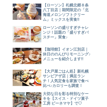
【ローソン】札幌北郷８条
八丁目店｜期間限定の「北
海道メロンソフトクリー
ム」ミックスを実食‼
ローソンの盛りすぎチャレ
ンジ！話題の「盛りすぎバ
スチー」実食♪
【珈琲館】イオン江別店｜
休日ののんびりモーニング♪
メニューを紹介します!!
【大戸屋ごはん処】新札幌
サンピアザ店｜満足ラン
チ！人気定食を家族で食べ
比べ♪カロリーも調査！
大切な日を彩る特別なケー
キを【スイス・ドイツ菓子
工房 ビーネマヤ】で♡