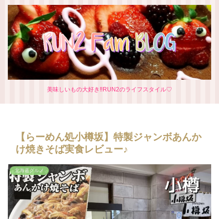
美味しいもの大好き‼RUN2のライフスタイル♡
【らーめん処小樽坂】特製ジャンボあんか
け焼きそば実食レビュー♪
北海道グルメ