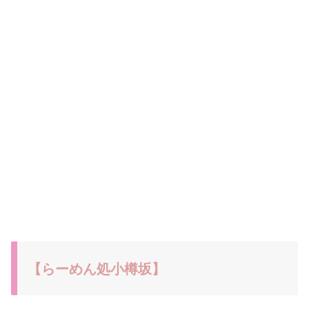
【らーめん処小樽坂】