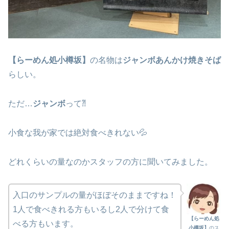
【らーめん処小樽坂】
の名物は
ジャンボあんかけ焼きそば
らしい。
ただ…
ジャンボ
って⁈
小食な我が家では絶対食べきれない💦
どれくらいの量なのかスタッフの方に聞いてみました。
入口のサンプルの量がほぼそのままですね！
1人で食べきれる方もいるし2人で分けて食
【らーめん処
べる方もいます。
小樽坂】
のス